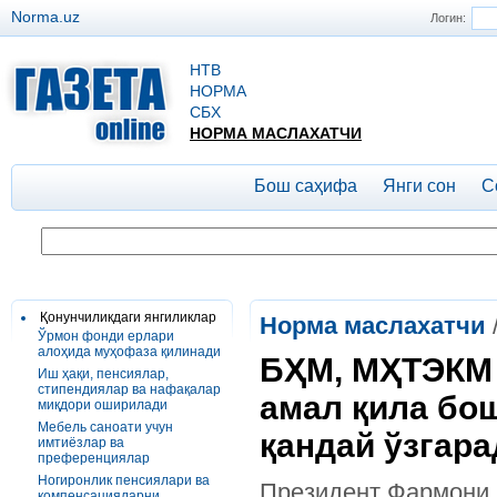
Norma.uz
Логин:
НТВ
НОРМА
СБХ
НОРМА МАСЛАХАТЧИ
Бош саҳифа
Янги сон
С
Қонунчиликдаги янгиликлар
Норма маслахатчи
Ўрмон фонди ерлари
алоҳида муҳофаза қилинади
БҲМ, МҲТЭКМ 
Иш ҳақи, пенсиялар,
стипендиялар ва нафақалар
амал қила бо
миқдори оширилади
Мебель саноати учун
қандай ўзгара
имтиёзлар ва
преференциялар
Ногиронлик пенсиялари ва
Президент Фармони
компенсацияларни