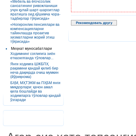
«Мебель ва ёғочсозлик
саноатининг ривожланиши
учун қулай шарт-шароитлар
яратишга оид қўшимча чора-
тадбирлар тўғрисида»
Рекомендовать другу
«Ногиронлик пенсиялари ва
компенсацияларни
тайинлашда проактив
хизматларни жорий этиш
тўғрисида»
Меҳнат муносабатлари
Ходимнинг соғлиғига зиён
етказилганда тўловлар...
Янги ходимга ШЖБПҲ
рақамини қандай қилиб бир
неча дақиқада очиш мумкин
(йўриқнома)
БҲМ, МҲТЭКМ ва ПҲБМ янги
миқдорлари: қачон амал
қила бошлайди ва
ходимларга тўловлар қандай
ўзгаради