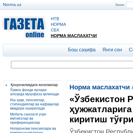
Norma.uz
Логин:
НТВ
НОРМА
СБХ
НОРМА МАСЛАХАТЧИ
Бош саҳифа
Янги сон
С
Қонунчиликдаги янгиликлар
Норма маслахатчи
Ўрмон фонди ерлари
алоҳида муҳофаза қилинади
«Ўзбекистон 
Иш ҳақи, пенсиялар,
стипендиялар ва нафақалар
ҳужжатларига
миқдори оширилади
Мебель саноати учун
киритиш тўғри
имтиёзлар ва
преференциялар
Ногиронлик пенсиялари ва
Ўзбекистон Республ
компенсацияларни