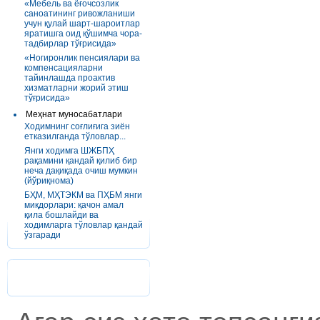
«Мебель ва ёғочсозлик
саноатининг ривожланиши
учун қулай шарт-шароитлар
яратишга оид қўшимча чора-
тадбирлар тўғрисида»
«Ногиронлик пенсиялари ва
компенсацияларни
тайинлашда проактив
хизматларни жорий этиш
тўғрисида»
Меҳнат муносабатлари
Ходимнинг соғлиғига зиён
етказилганда тўловлар...
Янги ходимга ШЖБПҲ
рақамини қандай қилиб бир
неча дақиқада очиш мумкин
(йўриқнома)
БҲМ, МҲТЭКМ ва ПҲБМ янги
миқдорлари: қачон амал
қила бошлайди ва
ходимларга тўловлар қандай
ўзгаради