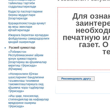
тайинлаш тартиби
соддалаштирилади
Кадастр паспортларини
Для озна
бериш муддатлари
ўзгартирилди
заинтер
Қорақалпоғистонда кунжут
ва мош экинлари
необход
кўпайтирилади
печатную и
Ижарага берилган ерлардан
фойдаланиш самарадорлиги
газет. 
қандай оширилади
Расмий ҳужжатлар
т
«Ўзбекистон
Республикасининг айрим
қонун ҳужжатларига
ўзгартириш ва қўшимчалар
киритиш тўғрисида»
(Кўчирма)
«Ногиронлиги бўлган
шахсларнинг бандлигини
Рекомендовать другу
таъминлаш тизимини
такомиллаштиришга оид
қўшимча чора-тадбирлар
тўғрисида»
«Иш ҳақи, пенсиялар,
стипендиялар ва нафақалар
миқдорини ошириш
тўғрисида»