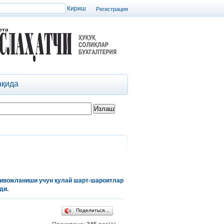
Регистрация
ақида
 ривожланиши учун қулай шарт-шароитлар
ди.
Поделиться…