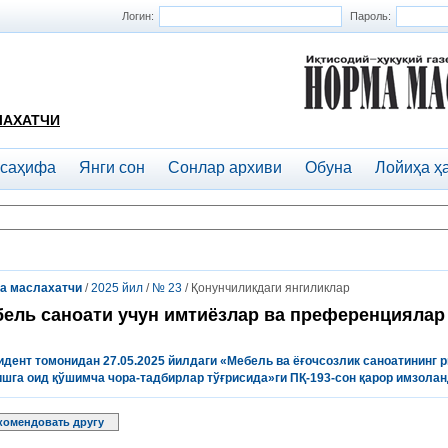
Логин:
Пароль:
ЛАХАТЧИ
 саҳифа
Янги сон
Сонлар архиви
Обуна
Лойиҳа ҳ
а маслахатчи
/
2025 йил
/
№ 23
/ Қонунчиликдаги янгиликлар
ель саноати учун имтиёзлар ва преференциялар
идент томонидан 27.05.2025 йилдаги «Мебель ва ёғочсозлик саноатининг
ишга оид қўшимча чора-тадбирлар тўғрисида»ги
ПҚ-193-сон
қарор имзолан
комендовать другу