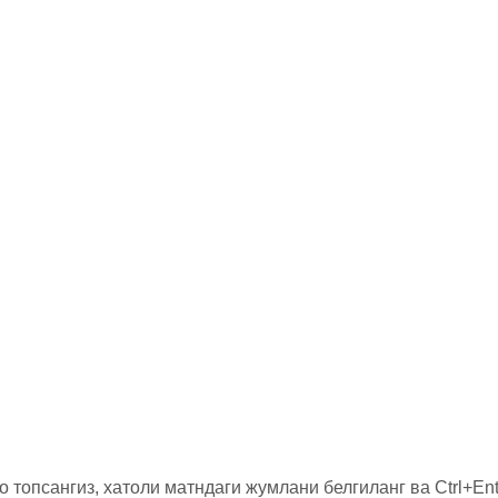
о топсангиз, хатоли матндаги жумлани белгиланг ва Ctrl+Ent