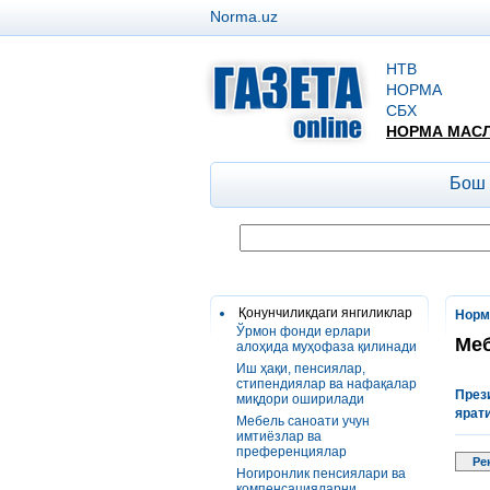
Norma.uz
НТВ
НОРМА
СБХ
НОРМА МАС
Бош
Қонунчиликдаги янгиликлар
Норм
Ўрмон фонди ерлари
Меб
алоҳида муҳофаза қилинади
Иш ҳақи, пенсиялар,
стипендиялар ва нафақалар
През
миқдори оширилади
ярат
Мебель саноати учун
имтиёзлар ва
преференциялар
Ре
Ногиронлик пенсиялари ва
компенсацияларни