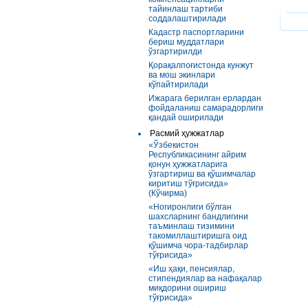
тайинлаш тартиби
соддалаштирилади
Кадастр паспортларини
бериш муддатлари
ўзгартирилди
Қорақалпоғистонда кунжут
ва мош экинлари
кўпайтирилади
Ижарага берилган ерлардан
фойдаланиш самарадорлиги
қандай оширилади
Расмий ҳужжатлар
«Ўзбекистон
Республикасининг айрим
қонун ҳужжатларига
ўзгартириш ва қўшимчалар
киритиш тўғрисида»
(Кўчирма)
«Ногиронлиги бўлган
шахсларнинг бандлигини
таъминлаш тизимини
такомиллаштиришга оид
қўшимча чора-тадбирлар
тўғрисида»
«Иш ҳақи, пенсиялар,
стипендиялар ва нафақалар
миқдорини ошириш
тўғрисида»