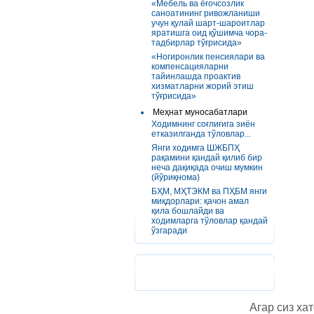
«Мебель ва ёғочсозлик
саноатининг ривожланиши
учун қулай шарт-шароитлар
яратишга оид қўшимча чора-
тадбирлар тўғрисида»
«Ногиронлик пенсиялари ва
компенсацияларни
тайинлашда проактив
хизматларни жорий этиш
тўғрисида»
Меҳнат муносабатлари
Ходимнинг соғлиғига зиён
етказилганда тўловлар...
Янги ходимга ШЖБПҲ
рақамини қандай қилиб бир
неча дақиқада очиш мумкин
(йўриқнома)
БҲМ, МҲТЭКМ ва ПҲБМ янги
миқдорлари: қачон амал
қила бошлайди ва
ходимларга тўловлар қандай
ўзгаради
Агар сиз хат