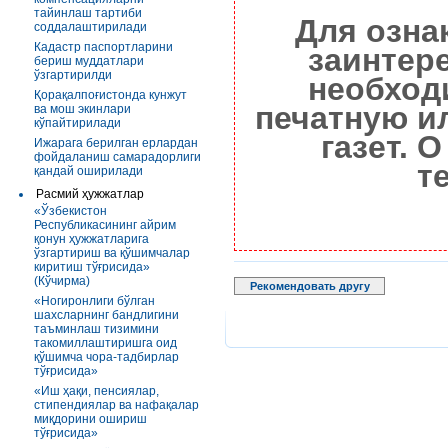
тайинлаш тартиби
Для озна
соддалаштирилади
Кадастр паспортларини
заинтер
бериш муддатлари
ўзгартирилди
необход
Қорақалпоғистонда кунжут
печатную и
ва мош экинлари
кўпайтирилади
газет. 
Ижарага берилган ерлардан
фойдаланиш самарадорлиги
т
қандай оширилади
Расмий ҳужжатлар
«Ўзбекистон
Республикасининг айрим
қонун ҳужжатларига
ўзгартириш ва қўшимчалар
киритиш тўғрисида»
(Кўчирма)
Рекомендовать другу
«Ногиронлиги бўлган
шахсларнинг бандлигини
таъминлаш тизимини
такомиллаштиришга оид
қўшимча чора-тадбирлар
тўғрисида»
«Иш ҳақи, пенсиялар,
стипендиялар ва нафақалар
миқдорини ошириш
тўғрисида»