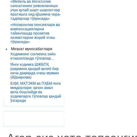
«Мебель ва ёғочсозлик
саноатининг ривожланиши
учун қулай шарт-шароитлар
яратишга оид қўшимча чора-
тадбирлар тўғрисида»
«Ногиронлик пенсиялари ва
компенсацияларни
тайинлашда проактив
хизматларни жорий этиш
тўғрисида»
Меҳнат муносабатлари
Ходимнинг соғлиғига зиён
етказилганда тўловлар...
Янги ходимга ШЖБПҲ
рақамини қандай қилиб бир
неча дақиқада очиш мумкин
(йўриқнома)
БҲМ, МҲТЭКМ ва ПҲБМ янги
миқдорлари: қачон амал
қила бошлайди ва
ходимларга тўловлар қандай
ўзгаради