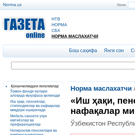
Norma.uz
Логин:
НТВ
НОРМА
СБХ
НОРМА МАСЛАХАТЧИ
Бош саҳифа
Янги сон
С
Қонунчиликдаги янгиликлар
Норма маслахатчи
Ўрмон фонди ерлари
алоҳида муҳофаза қилинади
«Иш ҳақи, пен
Иш ҳақи, пенсиялар,
стипендиялар ва нафақалар
нафақалар ми
миқдори оширилади
Мебель саноати учун
имтиёзлар ва
Ўзбекистон Республ
преференциялар
Ногиронлик пенсиялари ва
компенсацияларни