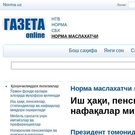
Norma.uz
Логин:
НТВ
НОРМА
СБХ
НОРМА МАСЛАХАТЧИ
Бош саҳифа
Янги сон
С
Қонунчиликдаги янгиликлар
Норма маслахатчи
Ўрмон фонди ерлари
алоҳида муҳофаза қилинади
Иш ҳақи, пенс
Иш ҳақи, пенсиялар,
стипендиялар ва нафақалар
нафақалар ми
миқдори оширилади
Мебель саноати учун
имтиёзлар ва
преференциялар
Ногиронлик пенсиялари ва
Президент
томони
компенсацияларни