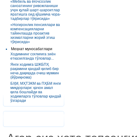
«Мебель ва ёғочсозлик
саноатининг ривожланиши
учун қулай шарт-шароитлар
яратишга оид қўшимча чора-
тадбирлар тўғрисида»
«Ногиронлик пенсиялари ва
компенсацияларни
тайинлашда проактив
хизматларни жорий этиш
тўғрисида»
Меҳнат муносабатлари
Ходимнинг соғлиғига зиён
етказилганда тўловлар...
Янги ходимга ШЖБПҲ
рақамини қандай қилиб бир
неча дақиқада очиш мумкин
(йўриқнома)
БҲМ, МҲТЭКМ ва ПҲБМ янги
миқдорлари: қачон амал
қила бошлайди ва
ходимларга тўловлар қандай
ўзгаради