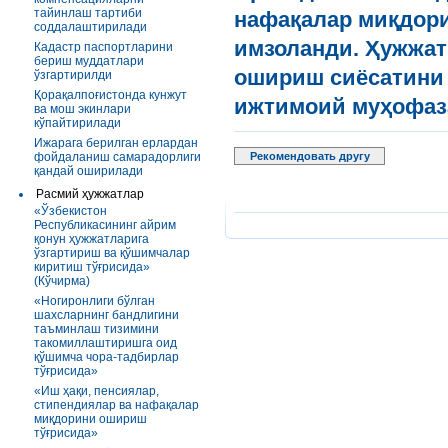
тайинлаш тартиби
нафақалар
миқдор
соддалаштирилади
имзоланди
.
Ҳужжат
Кадастр паспортларини
бериш муддатлари
ошириш
сиёсатини
ўзгартирилди
Қорақалпоғистонда кунжут
ижтимоий
муҳофаз
ва мош экинлари
кўпайтирилади
Ижарага берилган ерлардан
фойдаланиш самарадорлиги
Рекомендовать другу
қандай оширилади
Расмий ҳужжатлар
«Ўзбекистон
Республикасининг айрим
қонун ҳужжатларига
ўзгартириш ва қўшимчалар
киритиш тўғрисида»
(Кўчирма)
«Ногиронлиги бўлган
шахсларнинг бандлигини
таъминлаш тизимини
такомиллаштиришга оид
қўшимча чора-тадбирлар
тўғрисида»
«Иш ҳақи, пенсиялар,
стипендиялар ва нафақалар
миқдорини ошириш
тўғрисида»