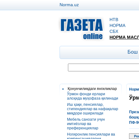
Norma.uz
НТВ
НОРМА
СБХ
НОРМА МАС
Бош
Қонунчиликдаги янгиликлар
Норм
Ўрмон фонди ерлари
Ўрм
алоҳида муҳофаза қилинади
Иш ҳақи, пенсиялар,
стипендиялар ва нафақалар
През
миқдори оширилади
бошқ
Мебель саноати учун
ПФ
-9
имтиёзлар ва
преференциялар
Ногиронлик пенсиялари ва
Ре
компенсацияларни