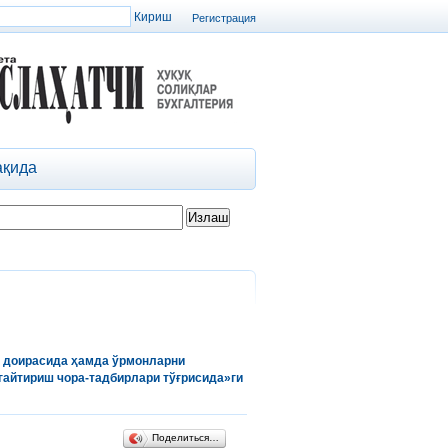
Регистрация
ақида
доирасида
ҳамда
ўрмонларни
гайтириш
чора
-
тадбирлари
тўғрисида
»
ги
Поделиться…