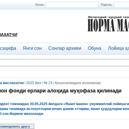
Логин:
Пароль:
ЛАХАТЧИ
 саҳифа
Янги сон
Сонлар архиви
Обуна
Лойиҳа ҳ
а маслахатчи
/
2025 йил
/
№ 23
/ Қонунчиликдаги янгиликлар
он фонди ерлари алоҳида муҳофаза қилинади
идент
томонидан
30.05.2025
йилдаги
«
Яшил
макон
»
умуммиллий
лойиҳаси
ариш
тизимида
ислоҳотларни
изчил
давом
эттириш
,
яшил
ҳудудларни
кен
0-
сон
Фармон
имзоланди
.
комендовать другу