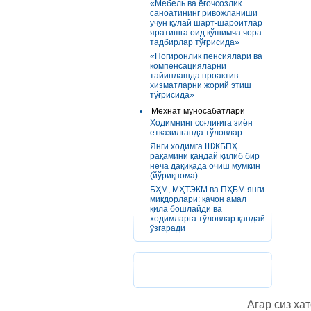
«Мебель ва ёғочсозлик
саноатининг ривожланиши
учун қулай шарт-шароитлар
яратишга оид қўшимча чора-
тадбирлар тўғрисида»
«Ногиронлик пенсиялари ва
компенсацияларни
тайинлашда проактив
хизматларни жорий этиш
тўғрисида»
Меҳнат муносабатлари
Ходимнинг соғлиғига зиён
етказилганда тўловлар...
Янги ходимга ШЖБПҲ
рақамини қандай қилиб бир
неча дақиқада очиш мумкин
(йўриқнома)
БҲМ, МҲТЭКМ ва ПҲБМ янги
миқдорлари: қачон амал
қила бошлайди ва
ходимларга тўловлар қандай
ўзгаради
Агар сиз хат