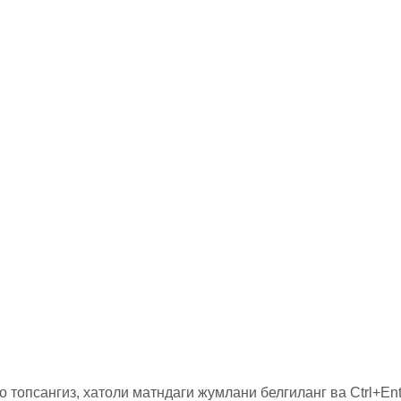
о топсангиз, хатоли матндаги жумлани белгиланг ва Ctrl+Ent