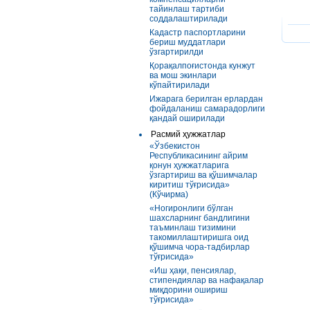
тайинлаш тартиби
соддалаштирилади
Кадастр паспортларини
бериш муддатлари
ўзгартирилди
Қорақалпоғистонда кунжут
ва мош экинлари
кўпайтирилади
Ижарага берилган ерлардан
фойдаланиш самарадорлиги
қандай оширилади
Расмий ҳужжатлар
«Ўзбекистон
Республикасининг айрим
қонун ҳужжатларига
ўзгартириш ва қўшимчалар
киритиш тўғрисида»
(Кўчирма)
«Ногиронлиги бўлган
шахсларнинг бандлигини
таъминлаш тизимини
такомиллаштиришга оид
қўшимча чора-тадбирлар
тўғрисида»
«Иш ҳақи, пенсиялар,
стипендиялар ва нафақалар
миқдорини ошириш
тўғрисида»