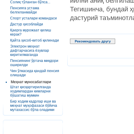
йилни аниқ белгила
Солиқ тўланган бўлса...
Тегишинча, бундай 
Пенсияга устама
белгиланмайди
дастурий таъминотл
Спорт усталари командаси
Дастур ҳисоблайди
Қаерга мурожаат қилиш
керак?
Қайта ҳисоб-китоб қилинади
Рекомендовать другу
Электрон меҳнат
дафтарчасига ёзувлар
киритилмаганда
Пенсиянинг ўртача миқдори
оширилди
Чин ўлкасида қандай пенсия
олишади
Меҳнат муносабатлари
Штат қисқартирилганда
ходимлардан кимларни
бўшатиш мумкин
Бир ходим кадрлар иши ва
меҳнат муҳофазаси бўйича
мутахассис бўла оладими