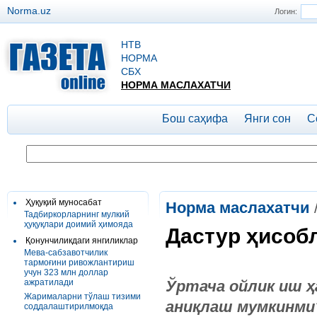
Norma.uz
Логин:
НТВ
НОРМА
СБХ
НОРМА МАСЛАХАТЧИ
Бош саҳифа
Янги сон
С
Ҳуқуқий муносабат
Норма маслахатчи
Тадбиркорларнинг мулкий
ҳуқуқлари доимий ҳимояда
Дастур ҳисоб
Қонунчиликдаги янгиликлар
Мева-сабзавотчилик
тармоғини ривожлантириш
учун 323 млн доллар
ажратилади
Ўртача ойлик иш ҳ
Жарималарни тўлаш тизими
аниқлаш мумкинми
соддалаштирилмоқда