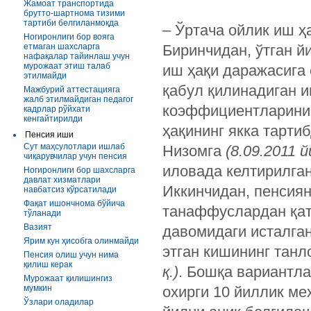
Жамоат транспортида
брутто-шартнома тизими
тартиби белгиланмоқда
– Ўртача ойлик иш ҳ
Ногиронлиги бор вояга
етмаган шахсларга
Биринчидан, ўтган й
нафақалар тайинлаш учун
мурожаат этиш талаб
иш ҳақи даражасига
этилмайди
қабул қилинадиган и
Мажбурий аттестацияга
жалб этилмайдиган педагог
коэффициентларини 
кадрлар рўйхати
кенгайтирилди
ҳақининг якка тарт
Пенсия иши
Сут маҳсулотлари ишлаб
Низомга
(8.09.2011 
чиқарувчилар учун пенсия
иловада келтирилган
Ногиронлиги бор шахсларга
давлат хизматлари
Иккинчидан, пенсия
навбатсиз кўрсатилади
Фақат ишончнома бўйича
танаффуслардан қат
тўланади
Вазият
давомидаги исталган
Ярим кун ҳисобга олинмайди
этган кишининг танл
Пенсия олиш учун нима
қилиш керак
қ.)
. Бошқа вариантла
Мурожаат қилишингиз
мумкин
охирги 10 йиллик ме
Ўзлари оладилар