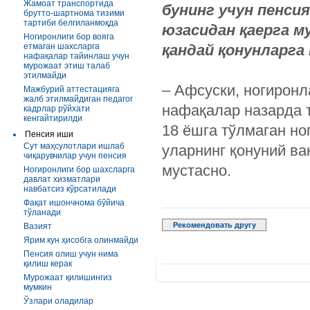
Жамоат транспортида
бунинг учун пенси
брутто-шартнома тизими
тартиби белгиланмоқда
юзасидан қаерга м
Ногиронлиги бор вояга
етмаган шахсларга
қандай қонунларга
нафақалар тайинлаш учун
мурожаат этиш талаб
этилмайди
– Афсуски, ногиронл
Мажбурий аттестацияга
жалб этилмайдиган педагог
нафақалар назарда т
кадрлар рўйхати
кенгайтирилди
18 ёшга тўлмаган но
Пенсия иши
Сут маҳсулотлари ишлаб
уларнинг қонуний ва
чиқарувчилар учун пенсия
мустасно.
Ногиронлиги бор шахсларга
давлат хизматлари
навбатсиз кўрсатилади
Фақат ишончнома бўйича
тўланади
Рекомендовать другу
Вазият
Ярим кун ҳисобга олинмайди
Пенсия олиш учун нима
қилиш керак
Мурожаат қилишингиз
мумкин
Ўзлари оладилар