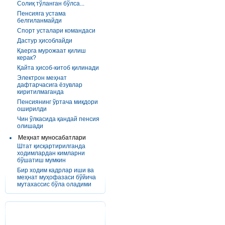
Солиқ тўланган бўлса...
Пенсияга устама
белгиланмайди
Спорт усталари командаси
Дастур ҳисоблайди
Қаерга мурожаат қилиш
керак?
Қайта ҳисоб-китоб қилинади
Электрон меҳнат
дафтарчасига ёзувлар
киритилмаганда
Пенсиянинг ўртача миқдори
оширилди
Чин ўлкасида қандай пенсия
олишади
Меҳнат муносабатлари
Штат қисқартирилганда
ходимлардан кимларни
бўшатиш мумкин
Бир ходим кадрлар иши ва
меҳнат муҳофазаси бўйича
мутахассис бўла оладими