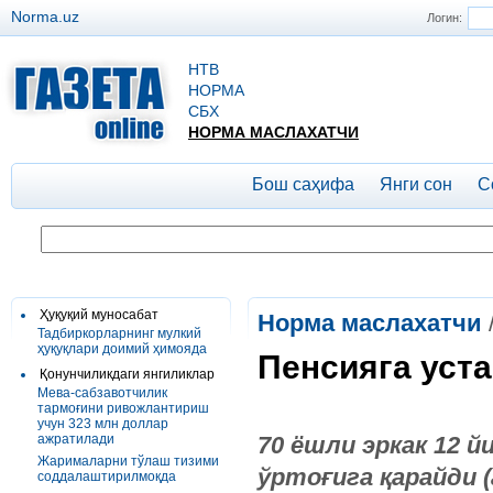
Norma.uz
Логин:
НТВ
НОРМА
СБХ
НОРМА МАСЛАХАТЧИ
Бош саҳифа
Янги сон
С
Ҳуқуқий муносабат
Норма маслахатчи
Тадбиркорларнинг мулкий
ҳуқуқлари доимий ҳимояда
Пенсияга уст
Қонунчиликдаги янгиликлар
Мева-сабзавотчилик
тармоғини ривожлантириш
учун 323 млн доллар
ажратилади
70 ёшли эркак 12 
Жарималарни тўлаш тизими
ўртоғига қарайди 
соддалаштирилмоқда