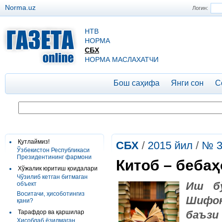
Norma.uz
Логин:
НТВ
НОРМА
СБХ
НОРМА МАСЛАХАТЧИ
Бош саҳифа
Янги сон
С
Қутлаймиз!
СБХ
/
2015 йил
/
№ 3
Ўзбекистон Республикаси
Президентининг фармони
Китоб – бебаҳ
Хўжалик юритиш қоидалари
Чўзилиб кетган битмаган
Иш бў
объект
Воситачи, ҳисоботингиз
Шифок
қани?
Тарафдор ва қаршилар
баъзи
Ҳисоблаб ёзилмаган