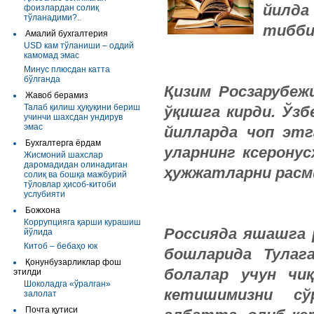
йилда
фоизлардан солиқ
тўланадими?..
тибби
Амалий бухгалтерия
USD кам тўланиши – оддий
камомад эмас
Минус плюсдан катта
бўлганда
Қизим Росзарубеж
Жавоб берамиз
Талаб қилиш ҳуқуқини бериш
ўқишга кирди. Ўзб
учинчи шахсдан ундирув
эмас
йилларда чоп этг
Бухгалтерга ёрдам
уларнинг ксеронус
Жисмоний шахслар
даромадидан олинадиган
ҳужжатларни рас
солиқ ва бошқа мажбурий
тўловлар ҳисоб-китоби
услубияти
Божхона
Коррупцияга қарши курашиш
Россияда яшашга 
йўлида
Китоб – бебаҳо юк
бошларида Тулаг
Қонунбузарликлар фош
болалар учун чи
этилди
Шоколадга «ўралган»
кетишимизни сў
залолат
Почта қутиси