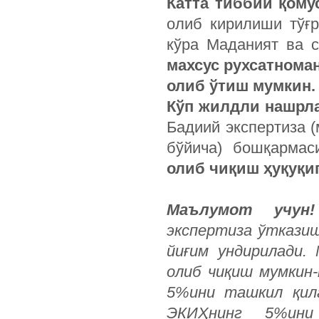
Катта тиббий қому
олиб кирилиши тўғр
кўра Маданият ва 
махсус рухсатнома
олиб ўтиш мумкин.
Кўп жилдли нашрла
Бадиий экспертиза 
бўйича) бошқармас
олиб чиқиш ҳуқуқи
Маълумот учу
экспертиза ўткази
йиғим ундирилади. 
олиб чиқиш мумкин
5%ини ташкил қила
ЭКИҲнинг 5%ини