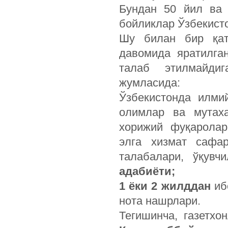
Бундан 50 йил ва 
бойликлар Ўзбекист
Шу билан бир қат
давомида яратилга
талаб этилмайди
жумласида:
Ўзбекистонда илми
олимлар ва мутаха
хорижий фуқаролар
элга хизмат сафар
талабалари, ўқув
адабиёти;
1 ёки 2 жилддан
иб
нота нашрлари.
Тегишинча, газетхо