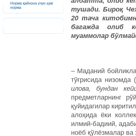
албатта, олиб ке
Норма қайнона учун ҳам
норма
тушади. Бироқ Че
20 тача китобимн
багажда олиб ке
муаммолар бўлмай
– Маданий бойликла
тўғрисида низомда (
илова, бундан ке
предметларнинг рў
қуйидагилар киритил
алоҳида ёки коллек
илмий-бадиий, адаби
ноёб қўлёзмалар ва 