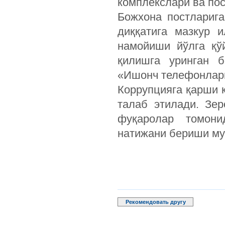
комплекслари ва пос
Божхона постларига
диққатига мазкур 
намойиши йўлга қў
қилишга уринган 
«Ишонч телефонлари
Коррупцияга қарши 
талаб этилади. Зе
фуқаролар томони
натижани бериши му
Рекомендовать другу