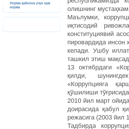
республикамизда 
Норма қайнона учун ҳам
норма
олишнинг мустаҳкам 
Маълумки, коррупц
иқтисодий ривожл
конституциявий асо
пировардида инсон 
келади. Ушбу илла
ташкил этиш мақсад
13 октябрдаги «Ко
қилди, шунингде
«Коррупцияга қар
қўшилиши тўғрисида
2010 йил март ойид
доирасида қабул қ
режасига (2003 йил 
Тадбирда коррупц