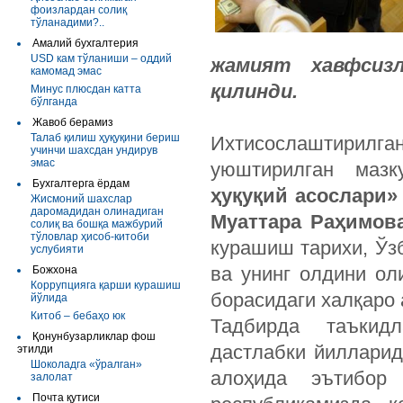
фоизлардан солиқ
тўланадими?..
Амалий бухгалтерия
USD кам тўланиши – оддий
жамият хавфсизл
камомад эмас
қилинди.
Минус плюсдан катта
бўлганда
Жавоб берамиз
Талаб қилиш ҳуқуқини бериш
Ихтисослаштирилга
учинчи шахсдан ундирув
эмас
уюштирилган маз
Бухгалтерга ёрдам
ҳуқуқий асослари»
Жисмоний шахслар
даромадидан олинадиган
Муаттара Раҳимов
солиқ ва бошқа мажбурий
тўловлар ҳисоб-китоби
курашиш тарихи, Ўз
услубияти
ва унинг олдини о
Божхона
Коррупцияга қарши курашиш
борасидаги халқаро
йўлида
Китоб – бебаҳо юк
Тадбирда таъкидл
Қонунбузарликлар фош
дастлабки йилларид
этилди
Шоколадга «ўралган»
алоҳида эътибор 
залолат
Почта қутиси