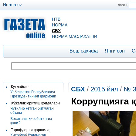
Norma.uz
Логин:
НТВ
НОРМА
СБХ
НОРМА МАСЛАХАТЧИ
Бош саҳифа
Янги сон
С
Қутлаймиз!
СБХ
/
2015 йил
/
№ 3
Ўзбекистон Республикаси
Президентининг фармони
Коррупцияга 
Хўжалик юритиш қоидалари
Чўзилиб кетган битмаган
объект
Воситачи, ҳисоботингиз
қани?
Тарафдор ва қаршилар
Ҳисоблаб ёзилмаган