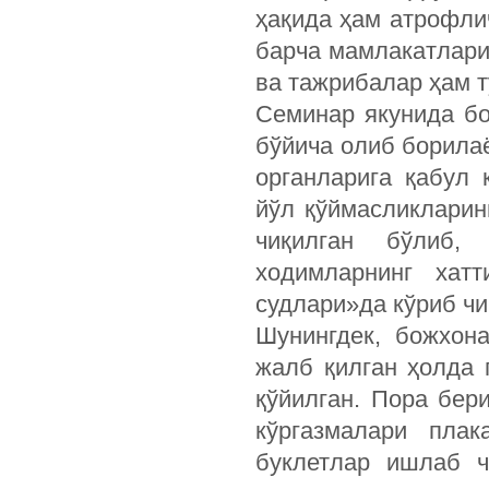
ҳақида ҳам атрофли
барча мамлакатлари
ва тажрибалар ҳам т
Семинар якунида б
бўйича олиб борила
органларига қабул 
йўл қўймасликлари
чиқилган бўлиб,
ходимларнинг хатт
судлари»да кўриб чи
Шунингдек, божхон
жалб қилган ҳолда
қўйилган. Пора бер
кўргазмалари плак
буклетлар ишлаб ч