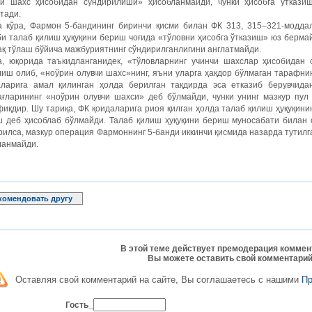
чи шахс ҳисобидан сўндирилиши» ҳисобланмайди, чунки ҳисобга ўтказ
тади.
а кўра, Фармон 5-бандининг биринчи қисми билан ФК 313, 315–321-моддал
и талаб қилиш ҳуқуқини бериш чоғида «тўловни ҳисобга ўтказиш» юз берма
ақ тўлаш бўйича мажбуриятнинг сўндирилганлигини англатмайди.
а, юқорида таъкидланганидек, «тўловларнинг учинчи шахслар ҳисобидан
иш олиб, «ноўрин олувчи шахс»нинг, яъни уларга ҳақдор бўлмаган тарафнин
аларига амал қилинган ҳолда берилган тақдирда эса етказиб берувчида
ағларининг «ноўрин олувчи шахси» деб бўлмайди, чунки унинг мазкур пул
иқдир. Шу тариқа, ФК қоидаларига риоя қилган ҳолда талаб қилиш ҳуқуқин
ш деб ҳисоблаб бўлмайди. Талаб қилиш ҳуқуқини бериш муносабати билан 
рилса, мазкур операция Фармоннинг 5-банди иккинчи қисмида назарда тути
ланмайди.
комендовать другу
В этой теме действует премодерация коммен
Вы можете оставить свой комментарий
Оставляя свой комментарий на сайте, Вы соглашаетесь с нашими
П
Гость_