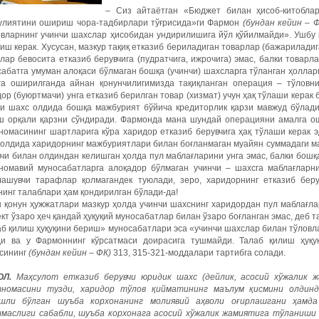
– Сиз айтаётган «Бюджет билан ҳисоб-китоблар
улиятини ошириш чора-тадбирлари тўғрисида»ги Фармон
(бундан кейин – 
овларнинг учинчи шахслар ҳисобидан ундирилишига йўл қўйилмайди». Ушбу
иш керак. Хусусан, мазкур тақиқ етказиб бериладиган товарлар (бажарилади
лар бевосита етказиб берувчига (пудратчига, ижрочига) эмас, балки товарл
абатга умуман алоқаси бўлмаган бошқа (учинчи) шахсларга тўланган ҳоллар
га оширилганда айнан қонунчилигимизда тақиқланган операция – тўловн
ор (буюртмачи) унга етказиб берилган товар (хизмат) учун ҳақ тўлаши керак 
чи шахс олдида бошқа мажбурият бўйича кредиторлик қарзи мавжуд бўлади
ш орқали қарзни сўндиради. Фармонда мана шундай операцияни амалга о
омасининг шартларига кўра харидор етказиб берувчига ҳақ тўлаши керак эд
олдида харидорнинг мажбуриятлари билан боғланмаган муайян суммадаги ма
чи билан олдиндан келишган ҳолда пул маблағларини унга эмас, балки бошқа
номавий муносабатларга алоқадор бўлмаган учинчи – шахсга маблағларн
лашувчи тарафлар қолмагандек туюлади, зеро, харидорнинг етказиб беру
инг талаблари ҳам қондирилган бўлади-да!
 қонун ҳужжатлари мазкур ҳолда учинчи шахснинг харидордан пул маблағлар
кт ўзаро ҳеч қандай ҳуқуқий муносабатлар билан ўзаро боғланган эмас, деб т
б қилиш ҳуқуқини бериш» муносабатлари эса «учинчи шахслар билан тўловл
ди ва у Фармоннинг кўрсатмаси доирасига тушмайди. Талаб қилиш ҳуқ
ксининг
(бундан кейин – ФК)
313, 315-321-моддалари тартибга солади.
Л.
Маҳсулот етказиб берувчи юридик шахс (дейлик, асосий хўжалик 
номасини тузди, харидор тўлов қийматининг маълум қисмини олдинд
шли бўлган шуъба корхонанинг молиявий аҳволи оғирлашгани ҳамда
маслиги сабабли, шуъба корхонага асосий хўжалик жамиятига тўланиши 