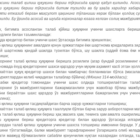
асини талаб қилиш ҳуқуқини бериш тўғрисида қарор қабул қилинди. Асо
ш ҳуқуқини бериш тўғрисида битим тузилди ва бу ҳақда харидор хабар
яти етказиб берган маҳсулот ҳақининг тўланиши керак бўлган қолдиқ с
зилди. Бу ўринда асосий ва шуъба корхоналар юзага келган солиқ мажбури
к, битимга асосланган талаб қўйиш ҳуқуқини учинчи шахсларга бериш
удлиги билан таъминланади:
қда кредитор билан учинчи шахс ўртасида битимга эришилган;
 қилиш ҳуқуқининг амалдаги қонун ҳужжатлари ёки шартнома қоидаларига зид
ий шартнома қандай шаклда тузилган бўлса, шу шаклга (оддий ёзма ёки н
ниши;
дорнинг талаб қилиш ҳуқуқини беришга розилиги (агар бундай розиликнинг
омада ёхуд кредиторнинг шахси қарздор учун муҳим аҳамият касб этган ҳолл
лаётган ҳуқуқ кредитор шахси билан чамбарчас боғланмаган бўлса (масала
уриятлардан келиб чиқадиган талаблар бўйича)
(ФКнинг 314-моддаси);
лабки кредитор томонидан учинчи шахс олдида топширилаётган талаб
дорнинг ўз мажбуриятларини бажармаганлиги учун жавобгар бўлиш мажбу
бни бераётган шахс қарздор ўз мажбуриятларини бажарганлик учун учин
гина);
 қилиш ҳуқуқини тасдиқлайдиган барча зарур ҳужжатларни топшириш;
аётган талаб қилиш ҳуқуқига тааллуқли бўлган барча зарур ахборотларни ма
 талаб қилиш ҳуқуқини бериш ҳақ эвазига ҳам, текинга ҳам амалга оширилиш
ш ҳуқуқини бериш кредиторга кредитор билан қарздор ўртасида илгар
дордан талаб қилиш ҳуқуқини учинчи шахсга топшириш имконини беради. У 
шини тўхтатмайди, балки мажбурият тарафларининг ўзгаришига олиб келад
ати мавжуд бўлмаганлиги сабабли қонунчилик нуқтаи назаридан олганда, т