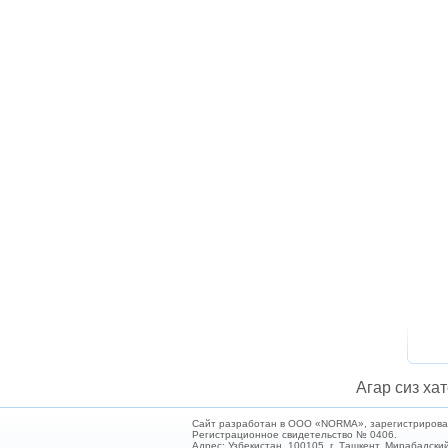
Агар сиз хат
Сайт разработан в ООО «NORMA», зарегистрирован 
Регистрационное свидетельство № 0406.
Адрес: Узбекистан, 100105, г. Ташкент, Мирабадский