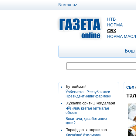
Norma.uz
НТВ
НОРМА
СБХ
НОРМА МАСЛ
Бош
Қутлаймиз!
СБХ
Ўзбекистон Республикаси
Тал
Президентининг фармони
Хўжалик юритиш қоидалари
Чўзилиб кетган битмаган
объект
Воситачи, ҳисоботингиз
қани?
Тарафдор ва қаршилар
Ҳисоблаб ёзилмаган