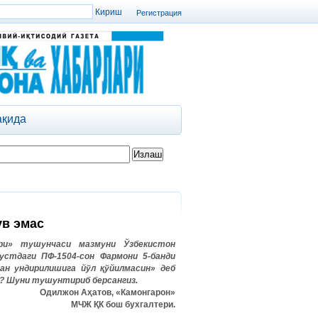
Регистрация
ақида
ув эмас
ри» тушунчаси мазмуни Ўзбекистон
устдаги ПФ-1504-сон Фармони 5-банди
ан ундирилишига йўл қўйилмасин» деб
и? Шуни тушунтириб берсангиз.
Одилжон Аҳатов, «Камонгарон»
МЧЖ ҚК бош бухгалтери.