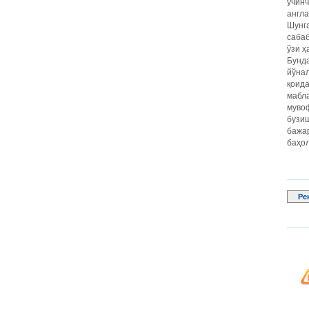
учин
англа
Шунг
сабаб
ўзи ҳ
Бунд
йўнал
қоид
мабл
мувоф
бузи
бажа
баҳо
Ре