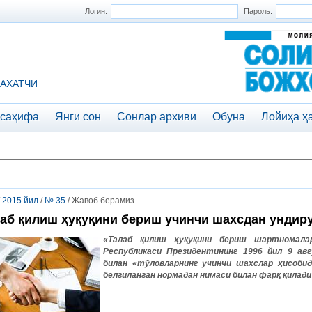
Логин:
Пароль:
АХАТЧИ
 саҳифа
Янги сон
Сонлар архиви
Обуна
Лойиҳа ҳ
/
2015 йил
/
№ 35
/ Жавоб берамиз
аб қилиш ҳуқуқини бериш учинчи шахсдан ундир
«Талаб қилиш ҳуқуқини бериш шартномала
Республикаси Президентининг 1996 йил 9 авг
билан «тўловларнинг учинчи шахслар ҳисобид
белгиланган нормадан нимаси билан фарқ қилад