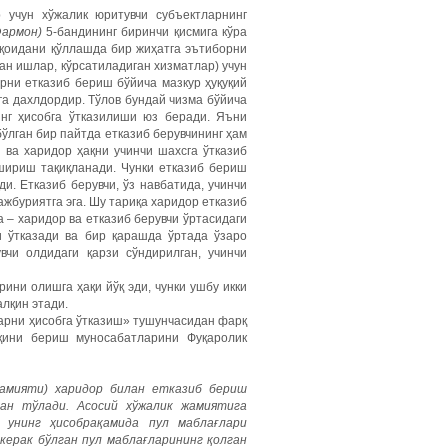
 учун хўжалик юритувчи субъектларнинг
Фармон)
5-бандининг биринчи қисмига кўра
 қоидани қўллашда бир жиҳатга эътиборни
ган ишлар, кўрсатиладиган хизматлар) учун
арни етказиб бериш бўйича мазкур ҳуқуқий
га дахлдордир. Тўлов бундай чизма бўйича
инг ҳисобга ўтказилиши юз беради. Яъни
бўлган бир пайтда етказиб берувчининг ҳам
 ва харидор ҳақни учинчи шахсга ўтказиб
шириш тақиқланади. Чунки етказиб бериш
и. Етказиб берувчи, ўз навбатида, учинчи
жбуриятга эга. Шу тариқа харидор етказиб
 – харидор ва етказиб берувчи ўртасидаги
и ўтказади ва бир қарашда ўртада ўзаро
вчи олдидаги қарзи сўндирилган, учинчи
ини олишга ҳақи йўқ эди, чунки ушбу икки
алқин этади.
арни ҳисобга ўтказиш» тушунчасидан фарқ
уқини бериш муносабатларини Фуқаролик
жамияти) харидор билан етказиб бериш
ан тўлади. Асосий хўжалик жамиятига
 унинг ҳисобрақамида пул маблағлари
керак бўлган пул маблағларининг қолган