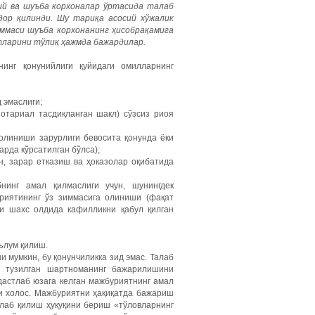
сий ва шуъба корхоналар ўртасида талаб
дор қилинди. Шу тариқа асосий хўжалик
уммаси шуъба корхонанинг ҳисобрақамига
ятларини тўлиқ ҳажмда бажардилар.
нинг қонунийлиги қуйидаги омилларнинг
 эмаслиги;
отариал тасдиқланган шакл) сўзсиз риоя
 олиниши зарурлиги бевосита қонунда ёки
арда кўрсатилган бўлса);
н, зарар етказиш ва ҳоказолар оқибатида
нинг амал қилмаслиги учун, шунингдек
риятининг ўз зиммасига олиниши (фақат
чи шахс олдида кафилликни қабул қилган
ълум қилиш.
и мумкин, бу қонунчиликка зид эмас. Талаб
и тузилган шартноманинг бажарилишини
дастлаб юзага келган мажбуриятнинг амал
и холос. Мажбуриятни ҳақиқатда бажариш
алаб қилиш ҳуқуқини бериш «тўловларнинг