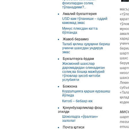
фоизлардан солиқ
тўланадими?..
масъ
Амалий бухгалтерия
«тўл
USD кам тўланиши – оддий
қарат
камомад эмас
тўлов
Минус плюсдан катта
мунос
бўлганда
амал
харид
Жавоб берамиз
учин
Талаб қилиш ҳуқуқини бериш
учинчи шахсдан ундирув
бери
эмас
шартн
шахс 
Бухгалтерга ёрдам
берув
Жисмоний шахслар
даромадидан олинадиган
шарт
солиқ ва бошқа мажбурий
низо
тўловлар ҳисоб-китоби
шахсн
услубияти
Лекин
Божхона
субъе
Коррупцияга қарши курашиш
«Тала
йўлида
қила
Китоб – бебаҳо юк
коде
Қонунбузарликлар фош
этилди
МИСО
Шоколадга «ўралган»
шарт
залолат
теги
етиш
Почта қутиси