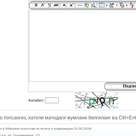
Антибот:
о топсангиз, хатоли матндаги жумлани белгиланг ва Ctrl+Ent
в Узбекском агентстве по печати и информации 01.06.2018г.
 р-н, ул. Таллимаржон, 1/1.