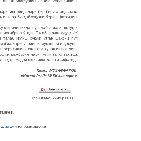
иш айнан мажбуриятларнинг сўндиришини
арининг қоидалари бир-бирига зид эмас,
йди, зеро бундай ҳуқуқни бериш фактининг
 сўндирилиши»да пул маблағлари нотўғри
г ихтиёрига ўтади. Талаб қилиш ҳуқуқи ФК
н талаб қилиш ҳуқуқи ўтган шахсни пул
 маблағларини олиши мумкинлиги қонунга
инг берилишини солиқ ва тўлов интизомини
солиқ мажбуриятлари тўлиқ ва ўз вақтида
лган «даромадни яшириш» ҳолати сифатида
Камол МУЗАФФАРОВ,
«Norma Profi» МЧЖ эксперти.
Поделиться…
Прочитано:
2994
раз(а)
тариев.
.
равилами
их размещения.