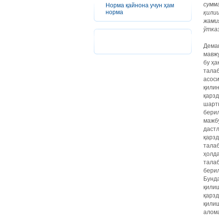
сумм
Норма қайнона учун ҳам
норма
қили
жами
ўтка
Дема
мавж
бу ҳа
талаб
асос
қили
қарз
шартн
бери
мажб
даст
қарз
тала
ҳолда
талаб
берил
Бунда
қили
қарз
қили
алом