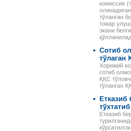
комиссия (
олинадиган
тўланган б
товар улуш
экани белг
қўлланила
Сотиб ол
тўлаган
Хорижий ко
сотиб олмо
ҚҚС тўловч
тўланган Қ
Етказиб 
тўхтатиб
Етказиб бе
турилганид
кўрсатилга