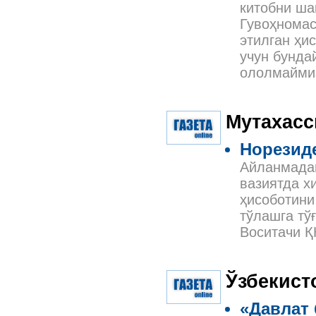
китобни ша
Гувоҳномас
этилган ҳи
учун бунда
ололмайми
Мутахасс
Норезиде
Айланмадан
вазиятда х
ҳисоботини
тўлашга тў
Воситачи Қ
Ўзбекист
«Давлат 