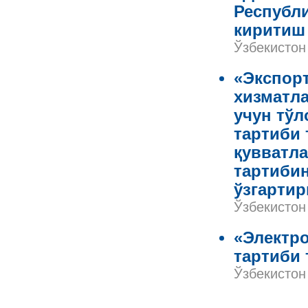
Республи
киритиш
Ўзбекистон
«Экспорт
хизматл
учун тў
тартиби 
қувватла
тартиби
ўзгарти
Ўзбекистон
«Электро
тартиби 
Ўзбекистон