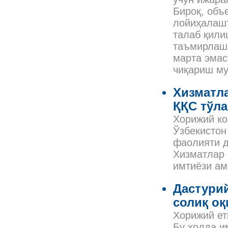
Бироқ, объ
лойиҳалаш
талаб қили
таъмирлаш 
марта эмас
чиқариш м
Хизматл
ҚҚС тўл
Хорижий ко
Ўзбекистон
фаолияти д
Хизматлар 
имтиёзи а
Дастурий
солиқ оқ
Хорижий ет
Бу ҳолда и