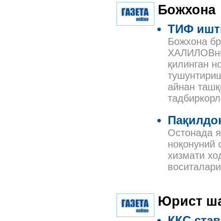
Божхона
ТИФ ишт
Божхона бр
ХАЛИЛОВнин
қилинган н
тушунтириш
айнан ташқ
тадбиркорл
Пақилдоқ
Остонада я
ноқонуний 
хизмати хо
воситалари
Юрист ш
ҚҚС став