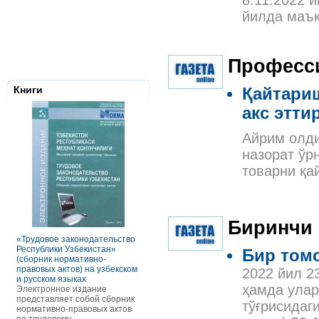
8.11.2022 
йилда маъқ
Професс
Книги
Қайтариш
акс этти
Айрим олди
назорат ўр
товарни қа
Налоговое з
Республики 
Биринчи
Сборник нор
правовых ак
«Трудовое законодательство
РАСЧЕТЫ С ПЕРСОНАЛОМ II
Данное элек
Республики Узбекистан»
ТОМ ОСОБЕННОСТИ
Бир томо
по сути пред
(сборник нормативно-
ОПЛАТЫ ТРУДА
сборник нор
правовых актов) на узбекском
В книге рассмотрены вопросы
2022 йил 2
правовых акт
и русском языках
оплаты труда отдельных
законодател
ҳамда улар
Электронное издание
категорий работников, в
Узбекистан. 
представляет собой сборник
отдельных сферах и случаях.
тўғрисидаг
законы, указ
нормативно-правовых актов
В частности, раскрыты
постановлен