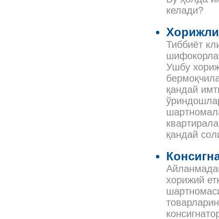
келади?
Хорижли
Тиббиёт кл
шифокорлар
Ушбу хориж
бермоқчила
қандай имт
ўриндошлар
шартномала
квартирала
қандай сол
Консигна
Айланмадан
хорижий ет
шартномаси
товарларин
консигнато