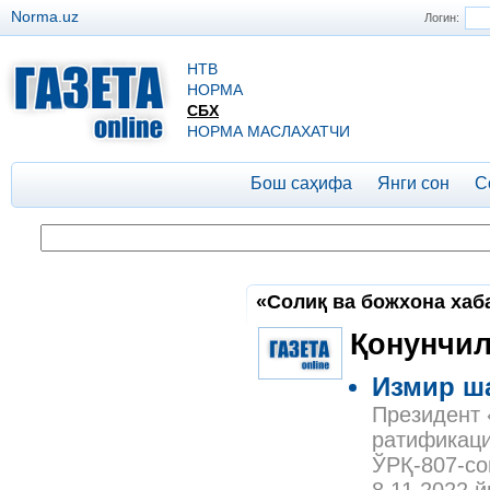
Norma.uz
Логин:
НТВ
НОРМА
СБХ
НОРМА МАСЛАХАТЧИ
Бош саҳифа
Янги сон
С
«Солиқ ва божхона хаба
Қонунчил
Измир ш
Президент 
ратификаци
ЎРҚ-807-со