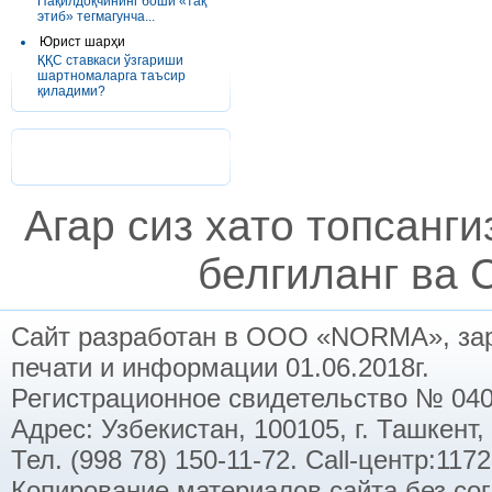
Пақилдоқчининг боши «тақ
этиб» тегмагунча...
Юрист шарҳи
ҚҚС ставкаси ўзгариши
шартномаларга таъсир
қиладими?
Агар сиз хато топсанг
белгиланг ва C
Сайт разработан в ООО «NORMA», заре
печати и информации 01.06.2018г.
Регистрационное свидетельство № 040
Адрес: Узбекистан, 100105, г. Ташкент,
Тел. (998 78) 150-11-72. Call-центр:11
Копирование материалов сайта без со