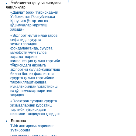
Ўзбекистон қонунчилигидаги
янгиликлар
«Давлат божи тўғрисида»ги
Ўзбекистон Республикаси
Қонунига ўзгартиш ва
қўшимчалар киритиш
ҳақида»
«Экспорт қилувчилар гаров
сифатида суғурта
хизматларидан
фойдаланганда, суғурта
мукофоти учун тўлов
харажатларини
компенсация қилиш тартиби
тўғрисидаги низомга
экспортни қўллаб-қувватлаш
билан боғлиқ фаолиятни
суғурта қилиш тартибини
такомиллаштиришга
йўналтирилган ўзгартириш
ва қўшимчалар киритиш
ҳақида»
«Электрон турдаги суғурта
хизматларини кўрсатиш
тартиби тўғрисидаги
низомни тасдиқлаш ҳақида»
Божхона
ТИФ иштирокчиларининг
эътиборига