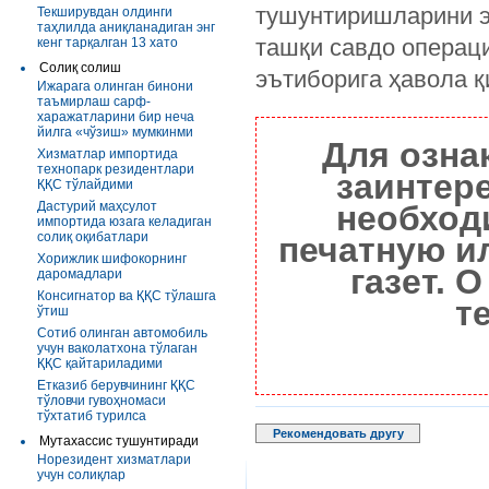
тушунтиришларини э
Текширувдан олдинги
таҳлилда аниқланадиган энг
ташқи савдо операц
кенг тарқалган 13 хато
Солиқ солиш
эътиборига ҳавола қ
Ижарага олинган бинони
таъмирлаш сарф-
харажатларини бир неча
йилга «чўзиш» мумкинми
Для озна
Хизматлар импортида
технопарк резидентлари
заинтер
ҚҚС тўлайдими
Дастурий маҳсулот
необход
импортида юзага келадиган
солиқ оқибатлари
печатную и
Хорижлик шифокорнинг
газет. 
даромадлари
Консигнатор ва ҚҚС тўлашга
т
ўтиш
Сотиб олинган автомобиль
учун ваколатхона тўлаган
ҚҚС қайтариладими
Етказиб берувчининг ҚҚС
тўловчи гувоҳномаси
тўхтатиб турилса
Рекомендовать другу
Мутахассис тушунтиради
Норезидент хизматлари
учун солиқлар