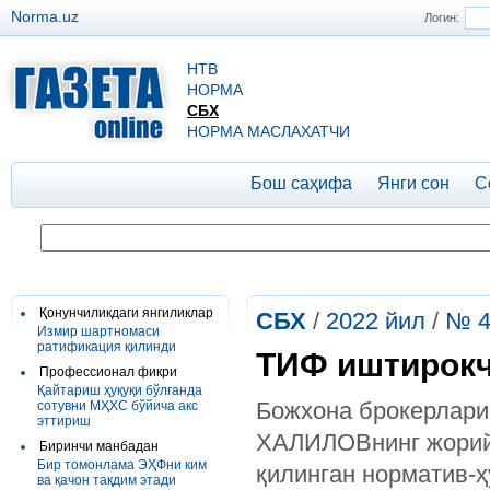
Norma.uz
Логин:
НТВ
НОРМА
СБХ
НОРМА МАСЛАХАТЧИ
Бош саҳифа
Янги сон
С
Қонунчиликдаги янгиликлар
СБХ
/
2022 йил
/
№ 4
Измир шартномаси
ратификация қилинди
ТИФ иштирокч
Профессионал фикри
Қайтариш ҳуқуқи бўлганда
Божхона брокерлари
сотувни МҲХС бўйича акс
эттириш
ХАЛИЛОВнинг жорий 
Биринчи манбадан
Бир томонлама ЭҲФни ким
қилинган норматив-ҳ
ва қачон тақдим этади