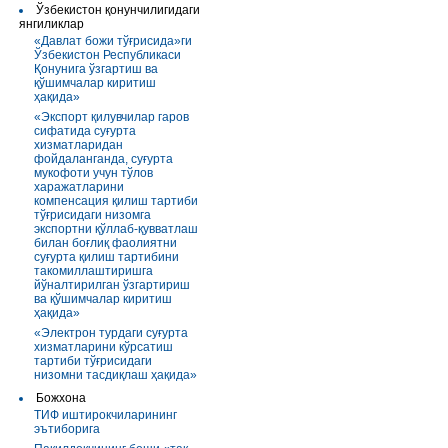
Ўзбекистон қонунчилигидаги
янгиликлар
«Давлат божи тўғрисида»ги
Ўзбекистон Республикаси
Қонунига ўзгартиш ва
қўшимчалар киритиш
ҳақида»
«Экспорт қилувчилар гаров
сифатида суғурта
хизматларидан
фойдаланганда, суғурта
мукофоти учун тўлов
харажатларини
компенсация қилиш тартиби
тўғрисидаги низомга
экспортни қўллаб-қувватлаш
билан боғлиқ фаолиятни
суғурта қилиш тартибини
такомиллаштиришга
йўналтирилган ўзгартириш
ва қўшимчалар киритиш
ҳақида»
«Электрон турдаги суғурта
хизматларини кўрсатиш
тартиби тўғрисидаги
низомни тасдиқлаш ҳақида»
Божхона
ТИФ иштирокчиларининг
эътиборига