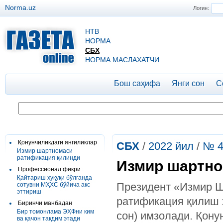
Norma.uz
Логин:
НТВ
НОРМА
СБХ
НОРМА МАСЛАХАТЧИ
Бош саҳифа
Янги сон
С
Қонунчиликдаги янгиликлар
СБХ
/
2022 йил
/
№ 4
Измир шартномаси
ратификация қилинди
Измир шартно
Профессионал фикри
Қайтариш ҳуқуқи бўлганда
Президент «Измир Ш
сотувни МҲХС бўйича акс
эттириш
ратификация қилиш ҳ
Биринчи манбадан
Бир томонлама ЭҲФни ким
сон) имзолади. Қону
ва қачон тақдим этади