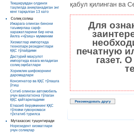
қабул қилинган ва С
Текширувдан олдинги
таҳлилда аниқланадиган энг
кенг тарқалган 13 хато
Солиқ солиш
Для озна
Ижарага олинган бинони
таъмирлаш сарф-
заинтер
харажатларини бир неча
йилга «чўзиш» мумкинми
необход
Хизматлар импортида
технопарк резидентлари
печатную и
ҚҚС тўлайдими
Дастурий маҳсулот
газет. 
импортида юзага келадиган
солиқ оқибатлари
т
Хорижлик шифокорнинг
даромадлари
Консигнатор ва ҚҚС тўлашга
ўтиш
Сотиб олинган автомобиль
учун ваколатхона тўлаган
ҚҚС қайтариладими
Рекомендовать другу
Етказиб берувчининг ҚҚС
тўловчи гувоҳномаси
тўхтатиб турилса
Мутахассис тушунтиради
Норезидент хизматлари
учун солиқлар