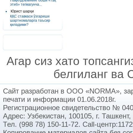
Пақилдоқчининг боши «тақ
этиб» тегмагунча...
Юрист шарҳи
ҚҚС ставкаси ўзгариши
шартномаларга таъсир
қиладими?
Агар сиз хато топсанг
белгиланг ва C
Сайт разработан в ООО «NORMA», заре
печати и информации 01.06.2018г.
Регистрационное свидетельство № 040
Адрес: Узбекистан, 100105, г. Ташкент,
Тел. (998 78) 150-11-72. Call-центр:11
Копирование материалов сайта без со