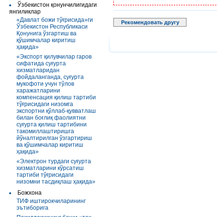
Ўзбекистон қонунчилигидаги
янгиликлар
«Давлат божи тўғрисида»ги
Рекомендовать другу
Ўзбекистон Республикаси
Қонунига ўзгартиш ва
қўшимчалар киритиш
ҳақида»
«Экспорт қилувчилар гаров
сифатида суғурта
хизматларидан
фойдаланганда, суғурта
мукофоти учун тўлов
харажатларини
компенсация қилиш тартиби
тўғрисидаги низомга
экспортни қўллаб-қувватлаш
билан боғлиқ фаолиятни
суғурта қилиш тартибини
такомиллаштиришга
йўналтирилган ўзгартириш
ва қўшимчалар киритиш
ҳақида»
«Электрон турдаги суғурта
хизматларини кўрсатиш
тартиби тўғрисидаги
низомни тасдиқлаш ҳақида»
Божхона
ТИФ иштирокчиларининг
эътиборига