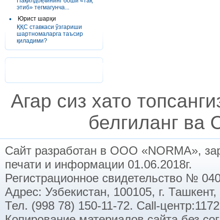
Пақилдоқчининг боши «тақ
этиб» тегмагунча...
Юрист шарҳи
ҚҚС ставкаси ўзгариши
шартномаларга таъсир
қиладими?
Агар сиз хато топсанг
белгиланг ва C
Сайт разработан в ООО «NORMA», заре
печати и информации 01.06.2018г.
Регистрационное свидетельство № 040
Адрес: Узбекистан, 100105, г. Ташкент,
Тел. (998 78) 150-11-72. Call-центр:11
Копирование материалов сайта без со