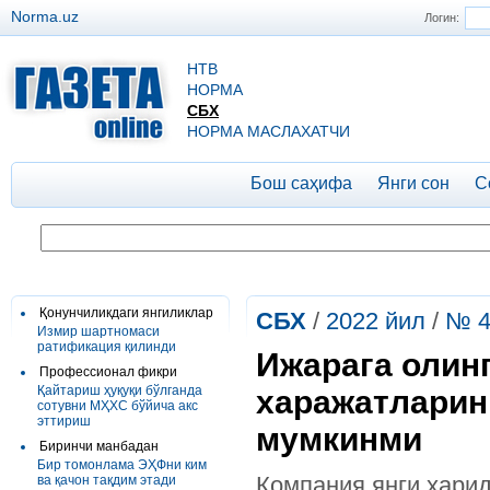
Norma.uz
Логин:
НТВ
НОРМА
СБХ
НОРМА МАСЛАХАТЧИ
Бош саҳифа
Янги сон
С
Қонунчиликдаги янгиликлар
СБХ
/
2022 йил
/
№ 4
Измир шартномаси
ратификация қилинди
Ижарага олин
Профессионал фикри
Қайтариш ҳуқуқи бўлганда
харажатларин
сотувни МҲХС бўйича акс
эттириш
мумкинми
Биринчи манбадан
Бир томонлама ЭҲФни ким
Компания янги хари
ва қачон тақдим этади