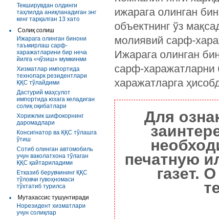
Текширувдан олдинги
ижарага олинган бин
таҳлилда аниқланадиган энг
кенг тарқалган 13 хато
объектнинг ўз мақс
Солиқ солиш
молиявий сарф-хара
Ижарага олинган бинони
таъмирлаш сарф-
Ижарага олинган би
харажатларини бир неча
йилга «чўзиш» мумкинми
сарф-харажатларни 
Хизматлар импортида
технопарк резидентлари
харажатларга ҳисоб
ҚҚС тўлайдими
Дастурий маҳсулот
импортида юзага келадиган
солиқ оқибатлари
Для озна
Хорижлик шифокорнинг
даромадлари
заинтер
Консигнатор ва ҚҚС тўлашга
ўтиш
необход
Сотиб олинган автомобиль
печатную и
учун ваколатхона тўлаган
ҚҚС қайтариладими
газет. 
Етказиб берувчининг ҚҚС
тўловчи гувоҳномаси
т
тўхтатиб турилса
Мутахассис тушунтиради
Норезидент хизматлари
учун солиқлар