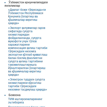
Ўзбекистон қонунчилигидаги
янгиликлар
«Давлат божи тўғрисида»ги
Ўзбекистон Республикаси
Қонунига ўзгартиш ва
қўшимчалар киритиш
ҳақида»
«Экспорт қилувчилар гаров
сифатида суғурта
хизматларидан
фойдаланганда, суғурта
мукофоти учун тўлов
харажатларини
компенсация қилиш тартиби
тўғрисидаги низомга
экспортни қўллаб-қувватлаш
билан боғлиқ фаолиятни
суғурта қилиш тартибини
такомиллаштиришга
йўналтирилган ўзгартириш
ва қўшимчалар киритиш
ҳақида»
«Электрон турдаги суғурта
хизматларини кўрсатиш
тартиби тўғрисидаги
низомни тасдиқлаш ҳақида»
Божхона
ТИФ иштирокчиларининг
эътиборига