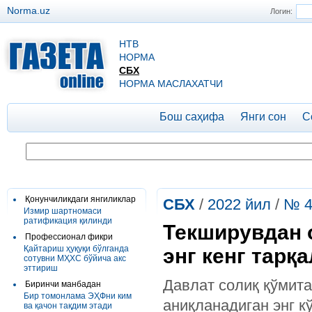
Norma.uz
Логин:
НТВ
НОРМА
СБХ
НОРМА МАСЛАХАТЧИ
Бош саҳифа
Янги сон
С
Қонунчиликдаги янгиликлар
СБХ
/
2022 йил
/
№ 4
Измир шартномаси
ратификация қилинди
Текширувдан 
Профессионал фикри
Қайтариш ҳуқуқи бўлганда
энг кенг тарқа
сотувни МҲХС бўйича акс
эттириш
Давлат солиқ қўмита
Биринчи манбадан
Бир томонлама ЭҲФни ким
аниқланадиган энг к
ва қачон тақдим этади