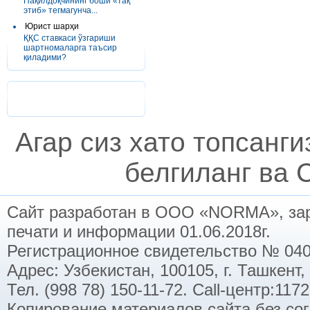
Пақилдоқчининг боши «тақ
этиб» тегмагунча...
Юрист шарҳи
ҚҚС ставкаси ўзгариши
шартномаларга таъсир
қиладими?
Агар сиз хато топсанг
белгиланг ва C
Сайт разработан в ООО «NORMA», заре
печати и информации 01.06.2018г.
Регистрационное свидетельство № 040
Адрес: Узбекистан, 100105, г. Ташкент,
Тел. (998 78) 150-11-72. Call-центр:11
Копирование материалов сайта без со