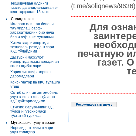
Текширувдан олдинги
(t.me/soliqnews/9636
таҳлилда аниқланадиган энг
кенг тарқалган 13 хато
Солиқ солиш
Для озна
Ижарага олинган бинони
таъмирлаш сарф-
харажатларини бир неча
заинтер
йилга «чўзиш» мумкинми
необход
Хизматлар импортида
технопарк резидентлари
печатную и
ҚҚС тўлайдими
Дастурий маҳсулот
газет. 
импортида юзага келадиган
солиқ оқибатлари
т
Хорижлик шифокорнинг
даромадлари
Консигнатор ва ҚҚС тўлашга
ўтиш
Сотиб олинган автомобиль
учун ваколатхона тўлаган
ҚҚС қайтариладими
Рекомендовать другу
Етказиб берувчининг ҚҚС
тўловчи гувоҳномаси
тўхтатиб турилса
Мутахассис тушунтиради
Норезидент хизматлари
учун солиқлар