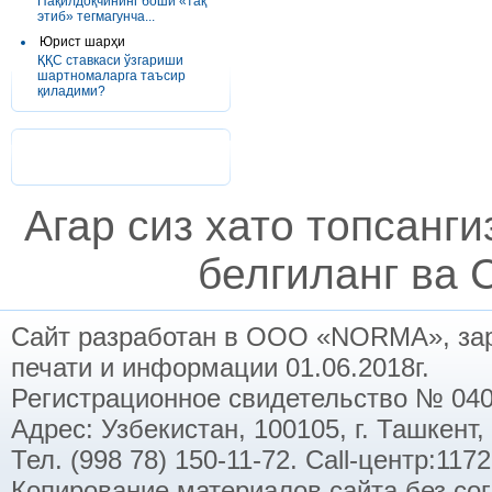
Пақилдоқчининг боши «тақ
этиб» тегмагунча...
Юрист шарҳи
ҚҚС ставкаси ўзгариши
шартномаларга таъсир
қиладими?
Агар сиз хато топсанг
белгиланг ва C
Сайт разработан в ООО «NORMA», заре
печати и информации 01.06.2018г.
Регистрационное свидетельство № 040
Адрес: Узбекистан, 100105, г. Ташкент,
Тел. (998 78) 150-11-72. Call-центр:11
Копирование материалов сайта без со