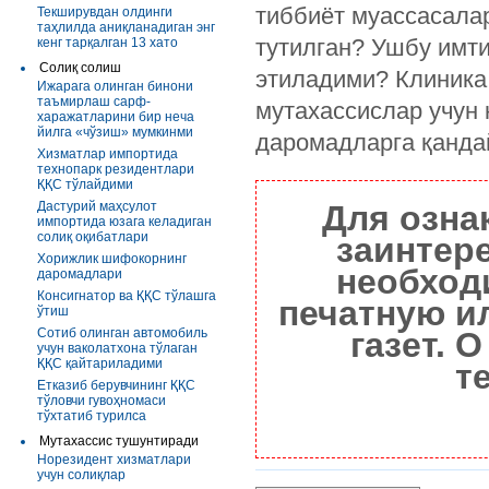
тиббиёт муассасала
Текширувдан олдинги
таҳлилда аниқланадиган энг
тутилган? Ушбу имт
кенг тарқалган 13 хато
Солиқ солиш
этиладими? Клиника
Ижарага олинган бинони
таъмирлаш сарф-
мутахассислар учун 
харажатларини бир неча
йилга «чўзиш» мумкинми
даромадларга қанда
Хизматлар импортида
технопарк резидентлари
ҚҚС тўлайдими
Дастурий маҳсулот
Для озна
импортида юзага келадиган
солиқ оқибатлари
заинтер
Хорижлик шифокорнинг
необход
даромадлари
Консигнатор ва ҚҚС тўлашга
печатную и
ўтиш
Сотиб олинган автомобиль
газет. 
учун ваколатхона тўлаган
ҚҚС қайтариладими
т
Етказиб берувчининг ҚҚС
тўловчи гувоҳномаси
тўхтатиб турилса
Мутахассис тушунтиради
Норезидент хизматлари
учун солиқлар