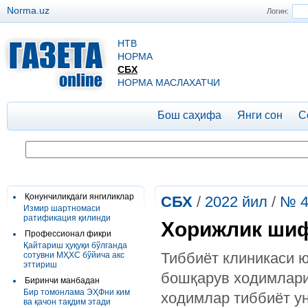
Norma.uz
Логин:
НТВ
НОРМА
СБХ
НОРМА МАСЛАХАТЧИ
Бош саҳифа
Янги сон
С
Қонунчиликдаги янгиликлар
СБХ
/
2022 йил
/
№ 4
Измир шартномаси
ратификация қилинди
Хорижлик шиф
Профессионал фикри
Қайтариш ҳуқуқи бўлганда
Тиббиёт клиникаси 
сотувни МҲХС бўйича акс
эттириш
бошқарув ходимлари
Биринчи манбадан
Бир томонлама ЭҲФни ким
ходимлар тиббиёт у
ва қачон тақдим этади