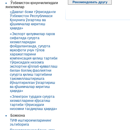
Рекомендовать другу
Ўзбекистон қонунчилигидаги
янгиликлар
«Давлат божи тўғрисида»ги
Ўзбекистон Республикаси
Қонунига ўзгартиш ва
қўшимчалар киритиш
ҳақида»
«Экспорт қилувчилар гаров
сифатида суғурта
хизматларидан
фойдаланганда, суғурта
мукофоти учун тўлов
харажатларини
компенсация қилиш тартиби
тўғрисидаги низомга
экспортни қўллаб-қувватлаш
билан боғлиқ фаолиятни
суғурта қилиш тартибини
такомиллаштиришга
йўналтирилган ўзгартириш
ва қўшимчалар киритиш
ҳақида»
«Электрон турдаги суғурта
хизматларини кўрсатиш
тартиби тўғрисидаги
низомни тасдиқлаш ҳақида»
Божхона
ТИФ иштирокчиларининг
эътиборига