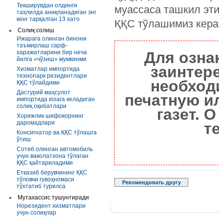
Текширувдан олдинги
муассаса ташкил эт
таҳлилда аниқланадиган энг
кенг тарқалган 13 хато
ҚҚС тўлашимиз кера
Солиқ солиш
Ижарага олинган бинони
таъмирлаш сарф-
харажатларини бир неча
Для озна
йилга «чўзиш» мумкинми
заинтер
Хизматлар импортида
технопарк резидентлари
необход
ҚҚС тўлайдими
Дастурий маҳсулот
печатную и
импортида юзага келадиган
солиқ оқибатлари
газет. 
Хорижлик шифокорнинг
даромадлари
т
Консигнатор ва ҚҚС тўлашга
ўтиш
Сотиб олинган автомобиль
учун ваколатхона тўлаган
ҚҚС қайтариладими
Етказиб берувчининг ҚҚС
тўловчи гувоҳномаси
Рекомендовать другу
тўхтатиб турилса
Мутахассис тушунтиради
Норезидент хизматлари
учун солиқлар