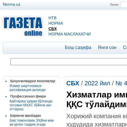
Norma.uz
Логин:
НТВ
НОРМА
СБХ
НОРМА МАСЛАХАТЧИ
Бош саҳифа
Янги сон
С
Қонунчиликдаги янгиликлар
СБХ
/
2022 йил
/
№ 4
Измир шартномаси
ратификация қилинди
Хизматлар им
Профессионал фикри
Қайтариш ҳуқуқи бўлганда
ҚҚС тўлайдим
сотувни МҲХС бўйича акс
эттириш
Хорижий компания к
Биринчи манбадан
Бир томонлама ЭҲФни ким
ҳудудида хизматлар
ва қачон тақдим этади