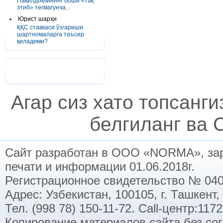
Пақилдоқчининг боши «тақ
этиб» тегмагунча...
Юрист шарҳи
ҚҚС ставкаси ўзгариши
шартномаларга таъсир
қиладими?
Агар сиз хато топсанг
белгиланг ва C
Сайт разработан в ООО «NORMA», заре
печати и информации 01.06.2018г.
Регистрационное свидетельство № 040
Адрес: Узбекистан, 100105, г. Ташкент,
Тел. (998 78) 150-11-72. Call-центр:11
Копирование материалов сайта без со