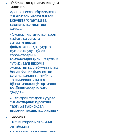
Ўзбекистон қонунчилигидаги
янгиликлар
«Давлат божи тўғрисида»ги
Ўзбекистон Республикаси
Қонунига ўзгартиш ва
қўшимчалар киритиш
ҳақида»
«Экспорт қилувчилар гаров
сифатида суғурта
хизматларидан
фойдаланганда, суғурта
мукофоти учун тўлов
харажатларини
компенсация қилиш тартиби
тўғрисидаги низомга
экспортни қўллаб-қувватлаш
билан боғлиқ фаолиятни
суғурта қилиш тартибини
такомиллаштиришга
йўналтирилган ўзгартириш
ва қўшимчалар киритиш
ҳақида»
«Электрон турдаги суғурта
хизматларини кўрсатиш
тартиби тўғрисидаги
низомни тасдиқлаш ҳақида»
Божхона
ТИФ иштирокчиларининг
эътиборига