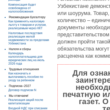
Компенсация будет
Узбекистане демонс
освобождена от
налогообложения
или шоурума. Товар,
Рекомендации бухгалтеру
количество – единич
Как применять налоговую
льготу к товарам и услугам,
документы необходи
реализуемым через ККТ
Налоговые последствия
представительством
реализации жилой
недвижимости за пределами
должен пройти тако
Узбекистана
обязательства могут
Налоги и сборы
Календарь
расценена как комм
налогоплательщика для
юридических лиц на июль
2026 года
Трудовые отношения
Для озна
Как назначать и
выплачивать пособие по
заинтер
уходу за ребенком
необход
Подписка–2027
Договор подписки N
печатную и
Мы отвечаем!
газет. 
Реализация акций после
капитализации
т
Входной НДС при списании