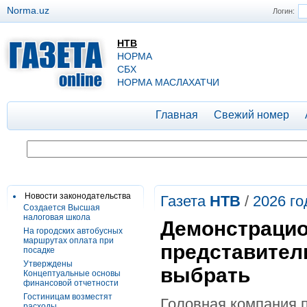
Norma.uz
Логин:
НТВ
НОРМА
СБХ
НОРМА МАСЛАХАТЧИ
Главная
Свежий номер
Новости законодательства
Газета
НТВ
/
2026 го
Создается Высшая
налоговая школа
Демонстрацио
На городских автобусных
маршрутах оплата при
представител
посадке
Утверждены
выбрать
Концептуальные основы
финансовой отчетности
Гостиницам возместят
Головная компания п
расходы