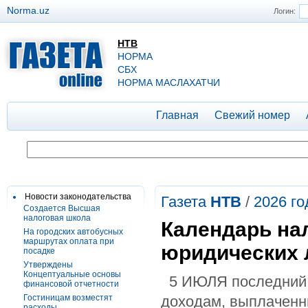
Norma.uz
Логин:
НТВ
НОРМА
СБХ
НОРМА МАСЛАХАТЧИ
Главная
Свежий номер
Новости законодательства
Газета
НТВ
/
2026 го
Создается Высшая
налоговая школа
Календарь на
На городских автобусных
маршрутах оплата при
юридических 
посадке
Утверждены
Концептуальные основы
5 ИЮЛЯ последний д
финансовой отчетности
Гостиницам возместят
доходам, выплаченн
расходы