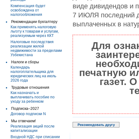
виде дивидендов и пр
Компенсация будет
освобождена от
7 ИЮЛЯ последний д
налогообложения
Рекомендации бухгалтеру
выплаченных в нату
Как применять налоговую
льготу к товарам и услугам,
реализуемым через ККТ
Налоговые последствия
Для озна
реализации жилой
недвижимости за пределами
заинтер
Узбекистана
необход
Налоги и сборы
Календарь
печатную и
налогоплательщика для
юридических лиц на июль
газет. 
2026 года
т
Трудовые отношения
Как назначать и
выплачивать пособие по
уходу за ребенком
Подписка–2027
Договор подписки N
Мы отвечаем!
Рекомендовать другу
Реализация акций после
капитализации
Входной НДС при списании