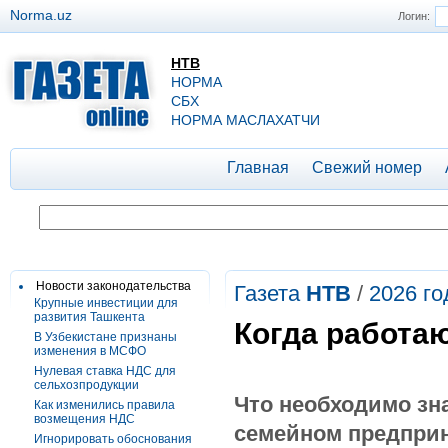
Norma.uz
Логин:
НТВ
НОРМА
СБХ
НОРМА МАСЛАХАТЧИ
Главная
Свежий номер
Новости законодательства
Газета
НТВ
/
2026 го
Крупные инвестиции для
развития Ташкента
Когда работа
В Узбекистане признаны
изменения в МСФО
Нулевая ставка НДС для
сельхозпродукции
Что необходимо зна
Как изменились правила
возмещения НДС
семейном предпри
Игнорировать обоснования