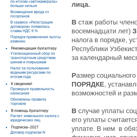
по итогам «автокамерала»
лица.
больше нельзя
Возмещение вреда от
госорганов
В
стаж работы члено
В сервисе «Регистрация
договоров» появилась
восемнадцати лет)
ставка НДС 6 %
Порядок применения льготы
налога в порядке, у
изменен
Республики Узбекист
Рекомендации бухгалтеру
Утилизационный сбор по
за календарный мес
транспортным средствам,
шинам и покрышкам
Налог за пользование
водными ресурсами по
Р
азмер социального
итогам года
ПОРЯДКЕ
, устанав
К сведению!
Проверьте правильность
возможностей и разм
написания
Обновлены правила
торговли
В
случае уплаты соц
В помощь бухгалтеру
Расчет земельного налога с
его уплаты считаетс
юридических лиц
уплате. В нем в об
Подписка–2027
Договор подписки N