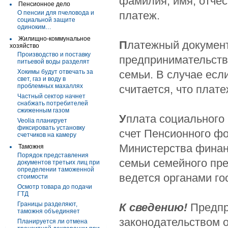
фамилия, имя, отчес
Пенсионное дело
О пенсии для пчеловода и
платеж.
социальной защите
одиноким…
Жилищно-коммунальное
П
латежный документ
хозяйство
Производство и поставку
предпринимательст
питьевой воды разделят
Хокимы будут отвечать за
семьи. В случае есл
свет, газ и воду в
проблемных махаллях
считается, что плате
Частный сектор начнет
снабжать потребителей
сжиженным газом
У
плата социального
Veolia планирует
фиксировать установку
счет Пенсионного фо
счетчиков на камеру
Министерства финан
Таможня
Порядок представления
семьи семейного пре
документов третьих лиц при
определении таможенной
ведется органами го
стоимости
Осмотр товара до подачи
ГТД
Границы разделяют,
К сведению!
Предпр
таможня объединяет
законодательством 
Планируется ли отмена