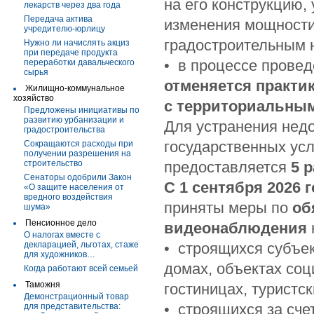
на его конструкцию,
лекарств через два года
Передача актива
изменения мощности
учредителю-юрлицу
градостроительным 
Нужно ли начислять акциз
при передаче продукта
• в процессе провед
переработки давальческого
сырья
отменяется
практи
Жилищно-коммунальное
хозяйство
с территориальным
Предложены инициативы по
развитию урбанизации и
Для устранения недо
градостроительства
государственных усл
Сокращаются расходы при
получении разрешения на
строительство
предоставляется
5 
Сенаторы одобрили Закон
С 1 сентября 2026 
«О защите населения от
вредного воздействия
приняты меры по
об
шума»
Пенсионное дело
видеонаблюдения
О налогах вместе с
декларацией, льготах, стаже
• строящихся субъе
для художников…
домах, объектах соци
Когда работают всей семьей
Таможня
гостиницах, туристс
Демонстрационный товар
• строящихся за сч
для представительства: