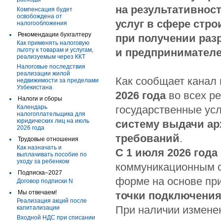
на результативнос
Компенсация будет
освобождена от
услуг в сфере стр
налогообложения
Рекомендации бухгалтеру
при получении раз
Как применять налоговую
льготу к товарам и услугам,
и предпринимателей
реализуемым через ККТ
Налоговые последствия
реализации жилой
Как сообщает канал
недвижимости за пределами
Узбекистана
2026 года
во всех р
Налоги и сборы
Календарь
государственные усл
налогоплательщика для
юридических лиц на июль
систему выдачи ар
2026 года
требований
.
Трудовые отношения
Как назначать и
С 1 июля 2026 года
выплачивать пособие по
уходу за ребенком
коммуникационным с
Подписка–2027
форме на основе пр
Договор подписки N
Мы отвечаем!
точки подключени
Реализация акций после
При наличии измене
капитализации
Входной НДС при списании