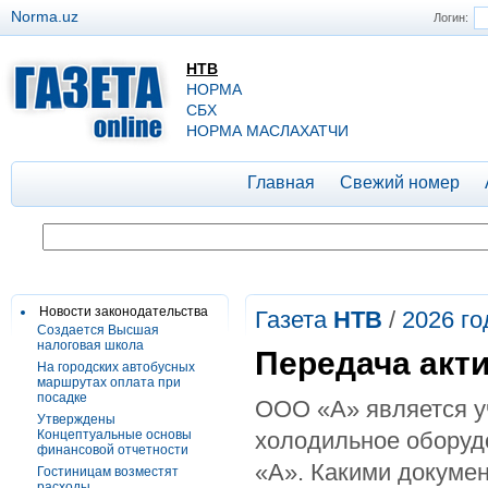
Norma.uz
Логин:
НТВ
НОРМА
СБХ
НОРМА МАСЛАХАТЧИ
Главная
Свежий номер
Новости законодательства
Газета
НТВ
/
2026 го
Создается Высшая
налоговая школа
Передача акт
На городских автобусных
маршрутах оплата при
посадке
ООО «А» является у
Утверждены
Концептуальные основы
холодильное оборуд
финансовой отчетности
«А». Какими докуме
Гостиницам возместят
расходы