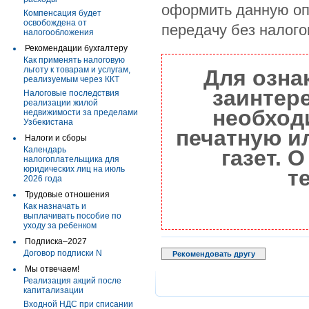
оформить данную оп
Компенсация будет
освобождена от
передачу без налог
налогообложения
Рекомендации бухгалтеру
Как применять налоговую
льготу к товарам и услугам,
Для озна
реализуемым через ККТ
заинтер
Налоговые последствия
реализации жилой
необход
недвижимости за пределами
Узбекистана
печатную и
Налоги и сборы
Календарь
газет. 
налогоплательщика для
юридических лиц на июль
т
2026 года
Трудовые отношения
Как назначать и
выплачивать пособие по
уходу за ребенком
Подписка–2027
Договор подписки N
Рекомендовать другу
Мы отвечаем!
Реализация акций после
капитализации
Входной НДС при списании