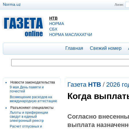
Norma.uz
Логин:
НТВ
НОРМА
СБХ
НОРМА МАСЛАХАТЧИ
Главная
Свежий номер
Новости законодательства
Газета
НТВ
/
2026 го
9 мая День памяти и
почестей
Когда выплат
Возмещение расходов на
международную аттестацию
Разъясняют специалисты
Льготы и преференции
Согласно внесенн
сведут в единый
электронный реестр
выплата назначенн
Расчет отпускных и