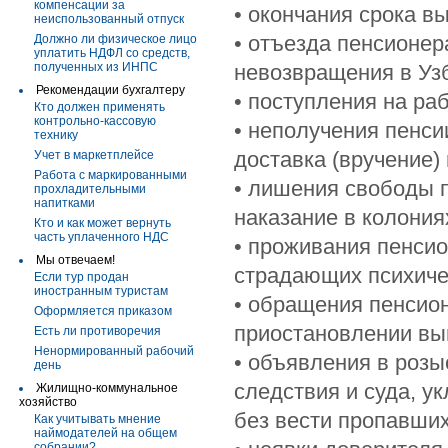
компенсации за
• окончания срока в
неиспользованный отпуск
• отъезда пенсионер
Должно ли физическое лицо
уплатить НДФЛ со средств,
полученных из ИНПС
невозвращения в Узб
Рекомендации бухгалтеру
• поступления на ра
Кто должен применять
контрольно-кассовую
• неполучения пенси
технику
доставка (вручение)
Учет в маркетплейсе
Работа с маркированными
• лишения свободы 
прохладительными
напитками
наказание в колония
Кто и как может вернуть
часть уплаченного НДС
• проживания пенсио
Мы отвечаем!
страдающих психиче
Если тур продан
иностранным туристам
• обращения пенсион
Оформляется приказом
приостановлении вы
Есть ли противоречия
Ненормированный рабочий
• объявления в розы
день
следствия и суда, у
Жилищно-коммунальное
хозяйство
без вести пропавших
Как учитывать мнение
наймодателей на общем
собрании?