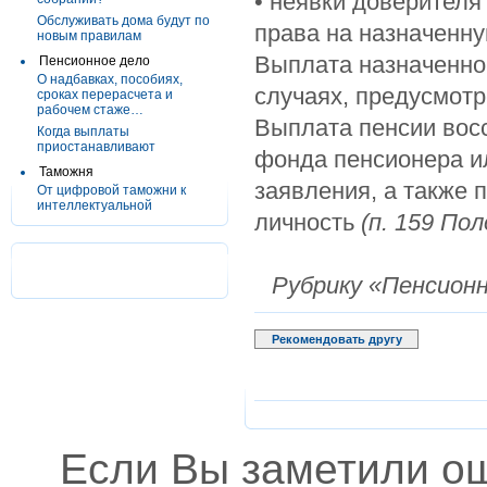
• неявки доверителя
Обслуживать дома будут по
права на назначенн
новым правилам
Выплата назначенной
Пенсионное дело
О надбавках, пособиях,
случаях, предусмот
сроках перерасчета и
рабочем стаже…
Выплата пенсии восс
Когда выплаты
приостанавливают
фонда пенсионера ил
Таможня
заявления, а также
От цифровой таможни к
интеллектуальной
личность
(п. 159 По
Рубрику «Пенсион
Рекомендовать другу
Если Вы заметили о