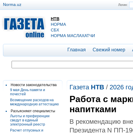
Norma.uz
Логин:
НТВ
НОРМА
СБХ
НОРМА МАСЛАХАТЧИ
Главная
Свежий номер
Новости законодательства
Газета
НТВ
/
2026 го
9 мая День памяти и
почестей
Работа с мар
Возмещение расходов на
международную аттестацию
напитками
Разъясняют специалисты
Льготы и преференции
В рекомендацию вне
сведут в единый
электронный реестр
Президента N ПП-190
Расчет отпускных и