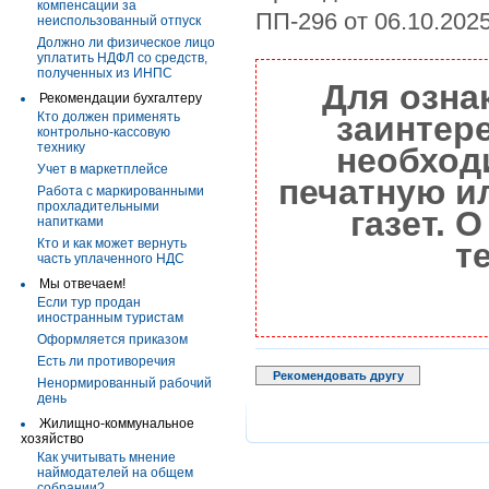
компенсации за
ПП-296 от 06.10.2025
неиспользованный отпуск
Должно ли физическое лицо
уплатить НДФЛ со средств,
полученных из ИНПС
Для озна
Рекомендации бухгалтеру
Кто должен применять
заинтер
контрольно-кассовую
технику
необход
Учет в маркетплейсе
печатную и
Работа с маркированными
прохладительными
газет. 
напитками
Кто и как может вернуть
т
часть уплаченного НДС
Мы отвечаем!
Если тур продан
иностранным туристам
Оформляется приказом
Есть ли противоречия
Рекомендовать другу
Ненормированный рабочий
день
Жилищно-коммунальное
хозяйство
Как учитывать мнение
наймодателей на общем
собрании?