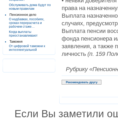
• неявки доверителя
Обслуживать дома будут по
права на назначенн
новым правилам
Выплата назначенной
Пенсионное дело
О надбавках, пособиях,
случаях, предусмот
сроках перерасчета и
рабочем стаже…
Выплата пенсии восс
Когда выплаты
приостанавливают
фонда пенсионера ил
Таможня
заявления, а также
От цифровой таможни к
интеллектуальной
личность
(п. 159 По
Рубрику «Пенсион
Рекомендовать другу
Если Вы заметили о