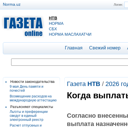
Norma.uz
Логин:
НТВ
НОРМА
СБХ
НОРМА МАСЛАХАТЧИ
Главная
Свежий номер
Новости законодательства
Газета
НТВ
/
2026 го
9 мая День памяти и
почестей
Когда выплат
Возмещение расходов на
международную аттестацию
Разъясняют специалисты
Льготы и преференции
Согласно внесенн
сведут в единый
электронный реестр
выплата назначенн
Расчет отпускных и