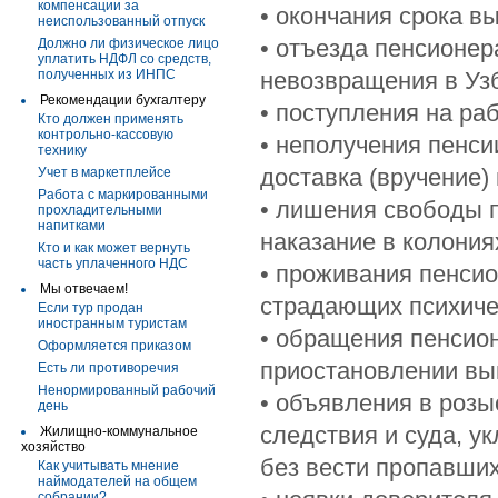
компенсации за
• окончания срока в
неиспользованный отпуск
• отъезда пенсионер
Должно ли физическое лицо
уплатить НДФЛ со средств,
полученных из ИНПС
невозвращения в Узб
Рекомендации бухгалтеру
• поступления на ра
Кто должен применять
контрольно-кассовую
• неполучения пенси
технику
доставка (вручение)
Учет в маркетплейсе
Работа с маркированными
• лишения свободы 
прохладительными
напитками
наказание в колония
Кто и как может вернуть
часть уплаченного НДС
• проживания пенсио
Мы отвечаем!
страдающих психиче
Если тур продан
иностранным туристам
• обращения пенсион
Оформляется приказом
приостановлении вы
Есть ли противоречия
Ненормированный рабочий
• объявления в розы
день
следствия и суда, у
Жилищно-коммунальное
хозяйство
без вести пропавших
Как учитывать мнение
наймодателей на общем
собрании?