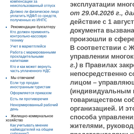
компенсации за
эксплуатации мно
неиспользованный отпуск
от 29.04.2026 г., д
Должно ли физическое лицо
уплатить НДФЛ со средств,
полученных из ИНПС
действие с 1 авгус
Рекомендации бухгалтеру
документа вызвана
Кто должен применять
контрольно-кассовую
произошли в сфере
технику
В соответствии с 
Учет в маркетплейсе
Работа с маркированными
управлении много
прохладительными
напитками
г.)
в Правилах закр
Кто и как может вернуть
часть уплаченного НДС
непосредственно 
Мы отвечаем!
лицом – управляю
Если тур продан
иностранным туристам
(индивидуальным п
Оформляется приказом
товариществом соб
Есть ли противоречия
Ненормированный рабочий
организацией. И эт
день
способа управлени
Жилищно-коммунальное
хозяйство
жителями, руковод
Как учитывать мнение
наймодателей на общем
собрании?