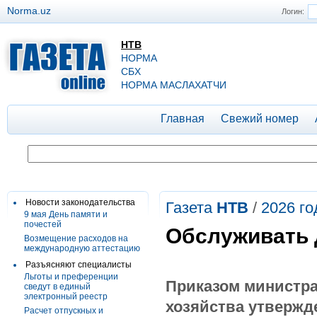
Norma.uz
Логин:
НТВ
НОРМА
СБХ
НОРМА МАСЛАХАТЧИ
Главная
Свежий номер
Новости законодательства
Газета
НТВ
/
2026 го
9 мая День памяти и
почестей
Обслуживать 
Возмещение расходов на
международную аттестацию
Разъясняют специалисты
Льготы и преференции
Приказом министра
сведут в единый
электронный реестр
хозяйства утвержд
Расчет отпускных и