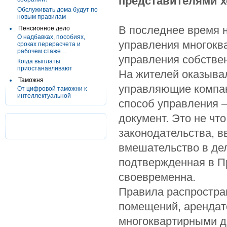
представителями х
Обслуживать дома будут по
новым правилам
В последнее время 
Пенсионное дело
О надбавках, пособиях,
управления многокв
сроках перерасчета и
рабочем стаже…
управления собстве
Когда выплаты
приостанавливают
На жителей оказыва
Таможня
управляющие компани
От цифровой таможни к
интеллектуальной
способ управления 
документ. Это не чт
законодательства, в
вмешательство в дел
подтвержденная в П
своевременна.
Правила распростра
помещений, арендат
многоквартирными д