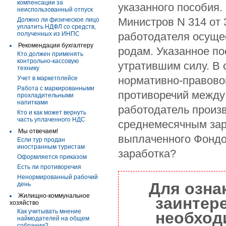
компенсации за
указанного пособия.
неиспользованный отпуск
Министров N 314 от 
Должно ли физическое лицо
уплатить НДФЛ со средств,
полученных из ИНПС
работодателя осуще
Рекомендации бухгалтеру
родам. Указанное по
Кто должен применять
контрольно-кассовую
утратившим силу. В 
технику
нормативно-правово
Учет в маркетплейсе
Работа с маркированными
противоречий между
прохладительными
напитками
работодатель произ
Кто и как может вернуть
часть уплаченного НДС
среднемесячным зар
Мы отвечаем!
выплаченного Фондо
Если тур продан
иностранным туристам
заработка?
Оформляется приказом
Есть ли противоречия
Ненормированный рабочий
Для озна
день
Жилищно-коммунальное
заинтер
хозяйство
Как учитывать мнение
необход
наймодателей на общем
собрании?