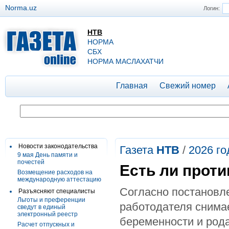
Norma.uz
Логин:
НТВ
НОРМА
СБХ
НОРМА МАСЛАХАТЧИ
Главная
Свежий номер
Новости законодательства
Газета
НТВ
/
2026 го
9 мая День памяти и
почестей
Есть ли прот
Возмещение расходов на
международную аттестацию
Согласно постановле
Разъясняют специалисты
Льготы и преференции
работодателя снимае
сведут в единый
электронный реестр
беременности и род
Расчет отпускных и