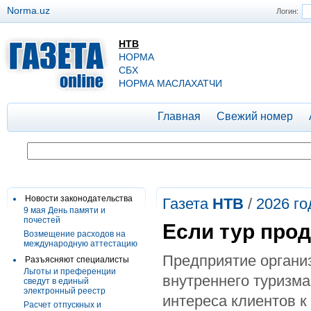
Norma.uz
Логин:
НТВ
НОРМА
СБХ
НОРМА МАСЛАХАТЧИ
Главная
Свежий номер
Новости законодательства
Газета
НТВ
/
2026 го
9 мая День памяти и
почестей
Если тур про
Возмещение расходов на
международную аттестацию
Предприятие организ
Разъясняют специалисты
Льготы и преференции
внутреннего туризма
сведут в единый
электронный реестр
интереса клиентов к
Расчет отпускных и