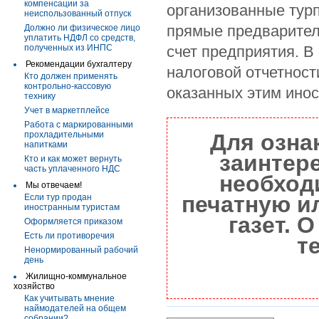
компенсации за
организованные тур
неиспользованный отпуск
прямые предварител
Должно ли физическое лицо
уплатить НДФЛ со средств,
полученных из ИНПС
счет предприятия. В
Рекомендации бухгалтеру
налоговой отчетност
Кто должен применять
контрольно-кассовую
оказанных этим ино
технику
Учет в маркетплейсе
Работа с маркированными
прохладительными
Для озна
напитками
заинтер
Кто и как может вернуть
часть уплаченного НДС
необход
Мы отвечаем!
печатную и
Если тур продан
иностранным туристам
газет. 
Оформляется приказом
Есть ли противоречия
т
Ненормированный рабочий
день
Жилищно-коммунальное
хозяйство
Как учитывать мнение
наймодателей на общем
собрании?