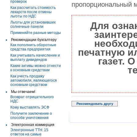
проверок
пропорциональный м
Как рассчитать стоимость
лекарств после отмены
льготы по НДС
Льготы для установивших
Для озна
солнечные панели
заинтер
Применяйте разные методы
Рекомендации бухгалтеру
необход
Как пополнить оборотные
печатную и
средства предприятия
Как учитывать начисление и
газет. 
выплату дивидендов
Какие активы можно отнести
т
к основным средствам
Как учесть продажу
автомобиля, являющегося
основным средством
Мы отвечаем!
Возврат отрицательного
НДС
Рекомендовать другу
Кому выставлять ЭСФ
Получите заключение о
способе уничтожения
Электронная коммерция
Электронные ТТН: 15
ответов на самые