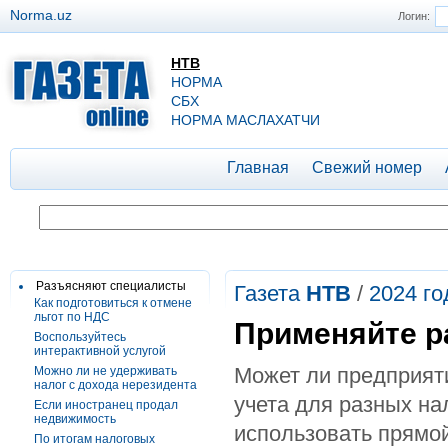
Norma.uz
Логин:
НТВ
НОРМА
СБХ
НОРМА МАСЛАХАТЧИ
Главная
Свежий номер
Разъясняют специалисты
Газета
НТВ
/
2024 го
Как подготовиться к отмене
льгот по НДС
Применяйте р
Воспользуйтесь
интерактивной услугой
Может ли предприят
Можно ли не удерживать
налог с дохода нерезидента
учета для разных на
Если иностранец продал
недвижимость
использовать прямой
По итогам налоговых