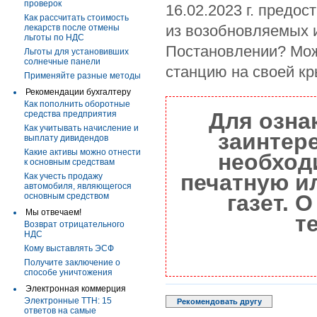
проверок
16.02.2023 г. предо
Как рассчитать стоимость
из возобновляемых и
лекарств после отмены
льготы по НДС
Постановлении? Мож
Льготы для установивших
солнечные панели
станцию на своей кр
Применяйте разные методы
Рекомендации бухгалтеру
Как пополнить оборотные
Для озна
средства предприятия
Как учитывать начисление и
заинтер
выплату дивидендов
Какие активы можно отнести
необход
к основным средствам
печатную и
Как учесть продажу
автомобиля, являющегося
газет. 
основным средством
Мы отвечаем!
т
Возврат отрицательного
НДС
Кому выставлять ЭСФ
Получите заключение о
способе уничтожения
Электронная коммерция
Электронные ТТН: 15
Рекомендовать другу
ответов на самые