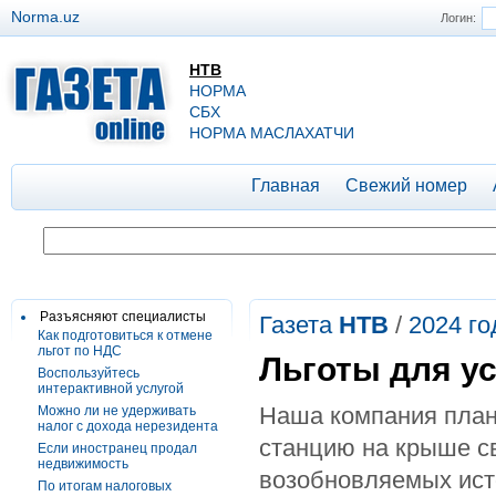
Norma.uz
Логин:
НТВ
НОРМА
СБХ
НОРМА МАСЛАХАТЧИ
Главная
Свежий номер
Разъясняют специалисты
Газета
НТВ
/
2024 го
Как подготовиться к отмене
льгот по НДС
Льготы для у
Воспользуйтесь
интерактивной услугой
Наша компания план
Можно ли не удерживать
налог с дохода нерезидента
станцию на крыше с
Если иностранец продал
недвижимость
возобновляемых ист
По итогам налоговых