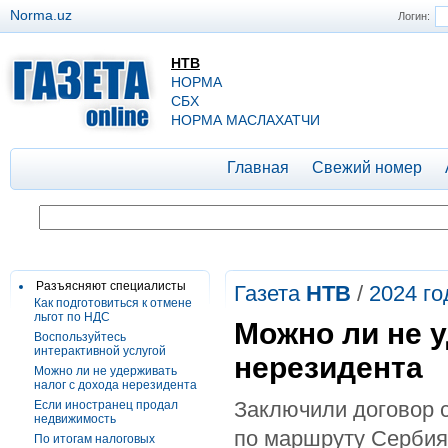
Norma.uz
Логин:
НТВ
НОРМА
СБХ
НОРМА МАСЛАХАТЧИ
Главная
Свежий номер
Разъясняют специалисты
Газета
НТВ
/
2024 го
Как подготовиться к отмене
льгот по НДС
Можно ли не у
Воспользуйтесь
интерактивной услугой
нерезидента
Можно ли не удерживать
налог с дохода нерезидента
Заключили договор с
Если иностранец продал
недвижимость
по маршруту Сербия
По итогам налоговых