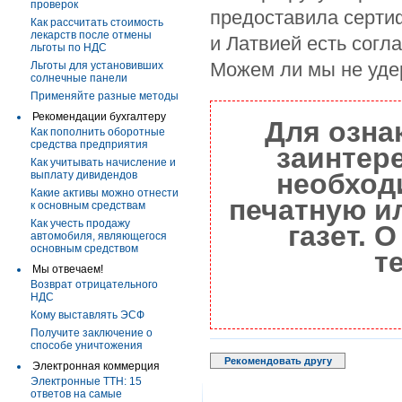
проверок
предоставила серти
Как рассчитать стоимость
лекарств после отмены
и Латвией есть согл
льготы по НДС
Можем ли мы не уде
Льготы для установивших
солнечные панели
Применяйте разные методы
Рекомендации бухгалтеру
Для озна
Как пополнить оборотные
средства предприятия
заинтер
Как учитывать начисление и
необход
выплату дивидендов
Какие активы можно отнести
печатную и
к основным средствам
Как учесть продажу
газет. 
автомобиля, являющегося
основным средством
т
Мы отвечаем!
Возврат отрицательного
НДС
Кому выставлять ЭСФ
Получите заключение о
способе уничтожения
Рекомендовать другу
Электронная коммерция
Электронные ТТН: 15
ответов на самые