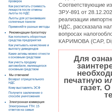
проверок
Соответствующие из
Как рассчитать стоимость
лекарств после отмены
ЗРУ-891 от 28.12.202
льготы по НДС
реализации импортн
Льготы для установивших
солнечные панели
НДС, рассказала на
Применяйте разные методы
Рекомендации бухгалтеру
вопросах налогообл
Как пополнить оборотные
КАРИМОВА (CAP, Dip
средства предприятия
Как учитывать начисление и
выплату дивидендов
Какие активы можно отнести
Для озна
к основным средствам
Как учесть продажу
заинтер
автомобиля, являющегося
основным средством
необход
Мы отвечаем!
печатную и
Возврат отрицательного
НДС
газет. 
Кому выставлять ЭСФ
т
Получите заключение о
способе уничтожения
Электронная коммерция
Электронные ТТН: 15
ответов на самые