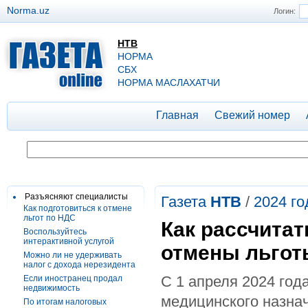
Norma.uz
Логин:
НТВ
НОРМА
СБХ
НОРМА МАСЛАХАТЧИ
Главная
Свежий номер
Разъясняют специалисты
Газета
НТВ
/
2024 го
Как подготовиться к отмене
льгот по НДС
Как рассчитат
Воспользуйтесь
интерактивной услугой
отмены льгот
Можно ли не удерживать
налог с дохода нерезидента
С 1 апреля 2024 год
Если иностранец продал
недвижимость
медицинского назнач
По итогам налоговых