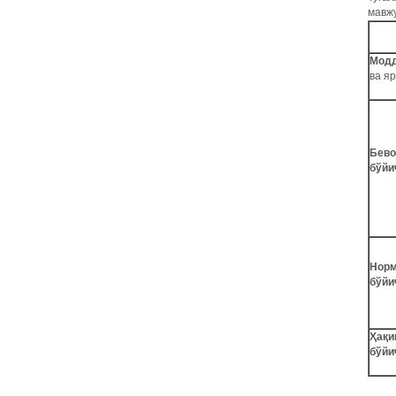
мавж
Модд
ва я
Бево
бўйи
Норм
бўйи
Ҳақи
бўйи