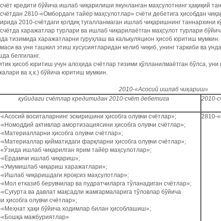
счёт кредити бўйича ишлаб чиқарилиши якунланган маҳсулотнинг ҳақиқий тан
счётдан 2810-«Омбордаги тайёр маҳсулотлар» счёти дебетига ҳисобдан чиқа
ирида 2010-счётдаги қолдиқ тугалланмаган ишлаб чиқаришнинг таннархини к
счётда харажатлар турлари ва ишлаб чиқарилаётган маҳсулот турлари бўйич
да тизимида харажатларни гуруҳлаш ва калькуляцион ҳисоб юритиш мумкин.
маси ва уни ташкил этиш хусусиятларидан келиб чиқиб, унинг таркиби ва ун
да белгиланг.
тик ҳисоб юритиш учун алоҳида счётлар тизими қўлланилмаётган бўлса, уни
калари ва ҳ.к.) бўйича юритиш мумкин.
2010-«Асосий ишлаб чиқариш»
қуйидаги
счётлар кредитидан 2010-счёт дебетига
2010-с
-«Асосий воситаларнинг эскиришини ҳисобга олувчи счётлар»;
2810-«
-«Номоддий активлар амортизациясини ҳисобга олувчи счётлар»;
-«Материалларни ҳисобга олувчи счётлар»;
-«Материаллар қийматидаги фарқларни ҳисобга олувчи счётлар»;
-«Ўзида ишлаб чиқарилган ярим тайёр маҳсулотлар»;
-«Ёрдамчи ишлаб чиқариш»;
-«Умумишлаб чиқариш харажатлари»;
-«Ишлаб чиқаришдаги яроқсиз маҳсулотлар»;
-«Мол етказиб берувчилар ва пудратчиларга тўланадиган счётлар»;
-«Суғурта ва давлат мақсадли жамғармаларига тўловлар бўйича
и ҳисобга олувчи счётлар»;
-«Меҳнат ҳақи бўйича ходимлар билан ҳисоблашиш»;
-«Бошқа мажбуриятлар»