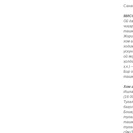
Санаб
МИСО
Ой д
чиқар
ташк
Жори
хом а
ходи
ускун
ой я
ҳолда
ҳ.к.)
Бир о
ташк
Хом 
Ишла
(16 0
Тугал
баҳо
Бошқ
тугал
ташк
туга
сўм (