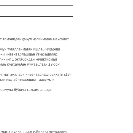
ат томонидан қабул қилинмаган маҳсулот
учун тугалланмаган ишлаб чиқариш
арни инвентарлашдан ўтказадилар.
лининг 1 октябридан кечиктирмай
илан рўйхатдан ўтказилган 19-сон
инг натижалари инвентарлаш рўйхати
(19-
ган ишлаб чиқаришга тааллуқли
формула бўйича тақсимланади:
ғлиқ. Баҳолашнинг қуйидаги методлари