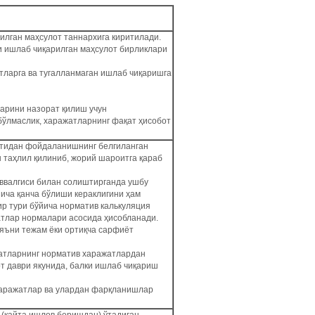
лган маҳсулот таннархига киритилади.
 ишлаб чиқарилган маҳсулот бирликлари
тларга ва тугалланмаган ишлаб чиқаришга
арини назорат қилиш учун
бўлмаслик, харажатларнинг фақат ҳисобот
атидан фойдаланишнинг белгиланган
 таҳлил қилиниб, жорий шароитга қараб
ввалгиси билан солиштирганда ушбу
ича қанча бўлиши кераклигини ҳам
ир тури бўйича норматив калькуляция
жатлар нормалари асосида ҳисобланади.
яъни тежам ёки ортиқча сарфиёт
жатларнинг норматив харажатлардан
т даври якунида, балки ишлаб чиқариш
харажатлар ва улардан фарқланишлар