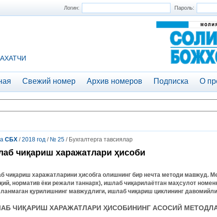
Логин:
Пароль:
АХАТЧИ
ная
Свежий номер
Архив номеров
Подписка
О пр
та
СБХ
/
2018 год
/
№ 25
/ Бухгалтерга тавсиялар
аб чиқариш харажатлари ҳисоби
б чиқариш харажатларини ҳисобга олишнинг бир нечта методи мавжуд. М
иқий, норматив ёки режали таннарх), ишлаб чиқарилаётган маҳсулот номен
лланмаган қурилишнинг мавжудлиги, ишлаб чиқариш циклининг давомийлиг
АБ ЧИ
Қ
АРИШ ХАРАЖАТЛАРИ
Ҳ
ИСОБИНИНГ АСОСИЙ МЕТОДЛ