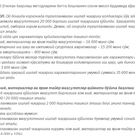
 ўтилган баҳолаш методларини битта бошланғич сонли мисол ёрдамида кўри
Л.
Ой бошида корхонада тугалланмаган ишлаб чиқариш қолдиқлари йўқ эд
авомида маҳсулотнинг 20 000 бирлиги ишлаб чиқаришга қўйилди. Ҳақиқатда
илиб, омборга кирим қилинди. Демак, ой охирида тугалланмаган ишлаб чиқа
ил этади.
й ойда цех харажатлари қуйидагилардан ташкил топди:
шё, материаллар ва ярим тайёр маҳсулотлар – 16 000 минг сўм;
мларнинг иш ҳақи ва ижтимоий суғуртага ажратмалар – 15 200 минг сўм;
а амортизацияси – 800 минг сўм;
кунлари бўйича мазкур турдаги маҳсулотга тақсимланган цех харажатлари
 цехдаги хизмат кўрсатувчи ва бошқарув ходимларининг иш ҳақи, цех бино
 – 3 600 минг сўм.
йдаги ҳақиқий ишлаб чиқариш харажатларининг умумий суммаси 35 600 минг с
ил этди.
ашё, материаллар ва ярим тайёр маҳсулотлар қиймати бўйича баҳолаш
б чиқаришга қўйилган маҳсулот бирлигига хом ашё, материаллар ва ярим 
00 / 20 000) ташкил этади.
ланмаган ишлаб чиқариш 2 000 бирликни ташкил этиши боис унинг таннархи 
ланади.
ача ҳисоблаш мумкин:
ланмаган маҳсулотнинг ишлаб чиқаришга қўйилган буюмлар умумий сонидаги
ил этади;
лланмаган ишлаб чиқаришга кирувчи хом ашё, материаллар ва ярим тайёр 
16 000 х 10%).