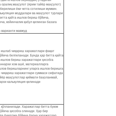
н (қайта ишлов беришдан) ўтадиган
 оралиқ маҳсулот (ярим тайёр маҳсулот)
 берилиши ёки четга сотилиши мумкин.
алькуляция моддалари ва маҳсулот турлари
битта қайта ишлов бериш бўйича,
ча, кейинчалик қабул қилинган базага
з варианти мавжуд
 ишлаб чиқариш харажатлари фақат
ўйича белгиланади. Бунда ҳар битта қайта
 ишлов бериш харажатлари ҳисобга
аннархи хом ашё, материалларга
ишлов беришларнинг уларга ишлов беришга
 чиқариш харажатлари суммаси сифатида
йёр маҳсулотлар қиймати баҳоланмай,
архи калькуляция қилинади
 қўлланилади. Харажатлар битта буюм
ўйича ҳисобга олинади. Ҳар бир
ида буюртма бўйича барча харажатлар