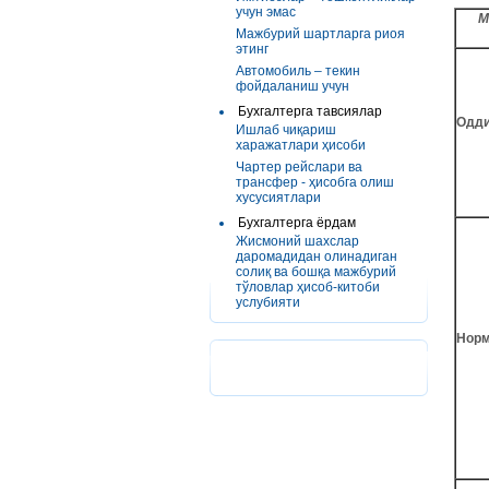
учун эмас
М
Мажбурий шартларга риоя
этинг
Автомобиль – текин
фойдаланиш учун
Бухгалтерга тавсиялар
Одд
Ишлаб чиқариш
харажатлари ҳисоби
Чартер рейслари ва
трансфер - ҳисобга олиш
хусусиятлари
Бухгалтерга ёрдам
Жисмоний шахслар
даромадидан олинадиган
солиқ ва бошқа мажбурий
тўловлар ҳисоб-китоби
услубияти
Норм