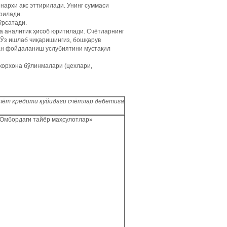
нархи акс эттирилади. Унинг суммаси
рилади.
ўрсатади.
а аналитик ҳисоб юритилади. Счётларнинг
 Ўз ишлаб чиқаришингиз, бошқарув
дан фойдаланиш услубиятини мустақил
 корхона бўлинмалари (цехлари,
чёт кредити қуйидаги счётлар дебетига
Омбордаги тайёр маҳсулотлар»