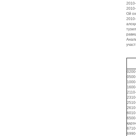
2010-
2010-
Ой ох
2010-
алоҳи
тузил
равиш
Анали
участ
0200
0500
1000
1600
2110
2310
2510
2610
6010
6500
қарзн
6710
6990