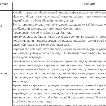
етод
Тавсифи
Ҳисобот давридаги барча ишлаб чиқариш харажатлари ишлаб чиқари
Маҳсулот бирлиги таннархи ишлаб чиқариш харажатлари суммасини
умумий сонига бўлиш йўли билан аниқланади.
Битта турдаги маҳсулот ишлаб чиқарувчи ҳамда ярим тайёр маҳсуло
ий
эга бўлмаган корхоналар томонидан қўлланилади.
Афзаллиги
– ҳисоб-китобнинг оддийлигида.
Камчиликлари:
фойдаланилган ресурслар сонини ва уларнинг нархл
нормативларнинг мавжуд эмаслиги, фарқланишларни таҳлил қилиб 
даври сўнгида ҳисоб-китоб қилиниши ва б.
Харажатлар хом ашё, материаллар, меҳнат ва ишлаб чиқариш қувв
нормалари бўйича ҳисобга олинади. Нормативлар вақти-вақти билан
қайта кўриб чиқилади.
Оммавий ва серияли ишлаб чиқариш корхоналарида қўлланилади. А
метод нафақат қандай харажатлар қилинганлигини, балки норма бўй
баҳолаш имконини беради. Бунинг учун дастлаб маҳсулотнинг ҳар б
атив
тузилади. У ҳисобот даври (одатда, ой) бошида амал қилувчи хара
Давр якунида ушбу нормалардан фарқланишлар таҳлил қилинади – 
аниқланади.
Афзаллиги
– харажатлар устидан самарали назорат, ҳақиқий хара
фарқланиши сабабларини таҳлил қилиш имконияти, нафақат ҳисобо
жараёнида ҳам оператив чора-тадбирлар кўриш имконияти ва б.
Камчиликлари:
ҳисоб-китоб қийинлашиб боради, нормалар бўйича 
ҳисобини ташкил этиш зарур