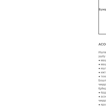
Бую
АСО
Ишлаб
ушбу 
● маҳ
● маҳ
● ишл
● ижт
● тех
Бошла
чиқар
Қуйид
● ёр
● асо
чиқа
● яро