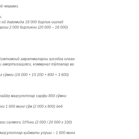
б чиқамиз.
и.
 ой давомида 18 000 бирлик ишлаб
риш 2 000 бирликни (20 000 – 18 000)
 (ижтимоий ажратмаларни ҳисобга олган
си амортизацияси, коммунал тўловлар ва
ўмни (16 000 + 15 200 + 800 + 3 600)
тайёр маҳсулотлар сарфи 800 сўмни
1 600 минг сўм (2 000 х 800) деб
 салмоғи 10%ни (2 000 / 20 000 х 100)
маҳсулотлар қиймати улуши – 1 600 минг