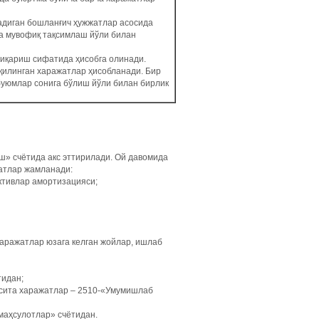
адиган бошланғич ҳужжатлар асосида
га мувофиқ тақсимлаш йўли билан
иқариш сифатида ҳисобга олинади.
қилинган харажатлар ҳисобланади. Бир
буюмлар сонига бўлиш йўли билан бирлик
ш» счётида акс эттирилади. Ой давомида
жатлар жамланади:
ктивлар амортизацияси;
харажатлар юзага келган жойлар, ишлаб
тидан;
осита харажатлар – 2510-«Умумишлаб
маҳсулотлар» счётидан.