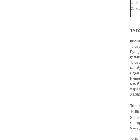
ва б.
Саль
ТУГ
Қисма
туга
Бунда
қолди
Тугал
мажб
БҲМСн
Инвен
сон 
хара
Хараж
Тн
– 
Т
ва
1
Х
– ҳ
Я
– я
Ч
– и
Тугал