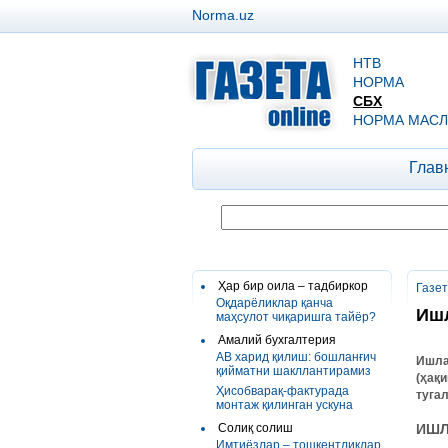
Norma.uz
НТВ
НОРМА
СБХ
НОРМА МАСЛ
Глав
Ҳар бир оила – тадбиркор
Газе
Оқдарёликлар қанча
Ишл
маҳсулот чиқаришга тайёр?
Амалий бухгалтерия
АВ харид қилиш: бошланғич
Ишла
қийматни шакллантирамиз
(ҳақ
Ҳисобварақ-фактурада
туга
монтаж қилинган ускуна
Солиқ солиш
ИШЛ
Имтиёзлар – тошкентликлар