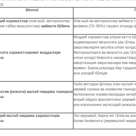
уд:
Метод
ий харажатлар
(хом ашё, материаллар
Хом ашё ва материаллар қиймати т
рим тайёр маҳсулотлар)
қиймати бўйича
қисмини (70–90%) ташкил этганда 
Моддий харажатлар улуши катта бў
ходимларнинг меҳнатига ҳақ тўлаш
ажратмаларни ҳисобга олган ҳолда
сита харажатларнинг моддалари
Материалларга ва меҳнатга ҳақ тў
ча
олган ҳолда) бевосита харажатлар
амортизация ажратмалари ёки ижар
мумкин. Бироқ ускунада бир турдаг
ана шундай бўлади
Ушбу методни қўллаш учун ишлаб 
умумий сонини ва норматив таннар
атив (режали) ишлаб чиқариш таннархи
белгиланган нормативлардан келиб
ча
жорий ойдаги фаолиятнинг ҳақиқий
уни корхонанинг иқтисодий режал
қий ишлаб чиқариш харажатлари
Энг мураккаб, бироқ энг тўлиқ ва а
ча
балки билвосита (умумишлаб чиқар