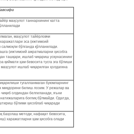
Тавсифи
айёр маҳсулот таннархининг катта
қўлланилади
лмаган, маҳсулот тайёрловчи
 харажатлари эса (ижтимоий
) салмоқли бўлганда қўлланилади.
лашга (ижтимоий ажратмаларни ҳисобга
дан ташқари, ишлаб чиқариш ускунасининг
а қиймати ҳам бевосита тусга эга бўлиши
и маҳсулот ишлаб чиқарилган ҳолдагина
чиқарилиши тугалланмаган буюмларнинг
х миқдорини билиш лозим. У режалар ва
 чиқиб олдиндан белгиланади, яъни
 натижаларига боғлиқ бўлмайди. Одатда,
аштириш бўлими ҳисоблаб чиқаради
ниқ баҳолаш методи, нафақат бевосита,
иш) харажатларни ҳам ҳисобга олади