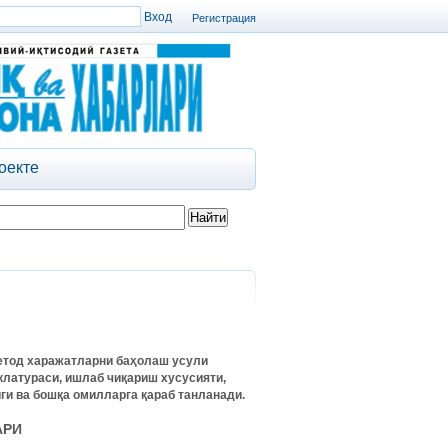
Регистрация
оекте
етод харажатларни баҳолаш усули
клатураси, ишлаб чиқариш хусусияти,
и ва бошқа омилларга қараб танланади.
АРИ