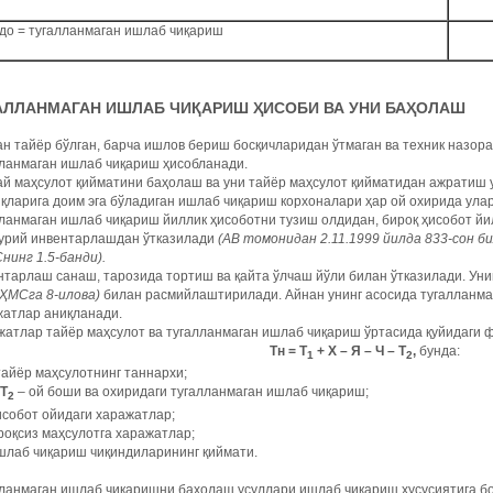
до = тугалланмаган ишлаб чиқариш
АЛЛАНМАГАН ИШЛАБ ЧИ
Қ
АРИШ
Ҳ
ИСОБИ ВА УНИ БА
Ҳ
ОЛАШ
н тайёр бўлган, барча ишлов бериш босқичларидан ўтмаган ва техник назор
лланмаган ишлаб чиқариш ҳисобланади.
й маҳсулот қийматини баҳолаш ва уни тайёр маҳсулот қийматидан ажратиш 
қларига доим эга бўладиган ишлаб чиқариш корхоналари ҳар ой охирида ул
ланмаган ишлаб чиқариш йиллик ҳисоботни тузиш олдидан, бироқ ҳисобот йи
урий инвентарлашдан ўтказилади
(АВ томонидан 2.11.1999 йилда 833-сон б
инг 1.5-банди).
тарлаш санаш, тарозида тортиш ва қайта ўлчаш йўли билан ўтказилади. Ун
БҲМСга 8-илова)
билан расмийлаштирилади. Айнан унинг асосида тугалланма
жатлар аниқланади.
атлар тайёр маҳсулот ва тугалланмаган ишлаб чиқариш ўртасида қуйидаги 
Тн = Т
+ Х – Я – Ч – Т
,
бунда:
1
2
тайёр маҳсулотнинг таннархи;
Т
– ой боши ва охиридаги тугалланмаган ишлаб чиқариш;
2
исобот ойидаги харажатлар;
роқсиз маҳсулотга харажатлар;
шлаб чиқариш чиқиндиларининг қиймати.
ланмаган ишлаб чиқаришни баҳолаш усуллари ишлаб чиқариш хусусиятига бо