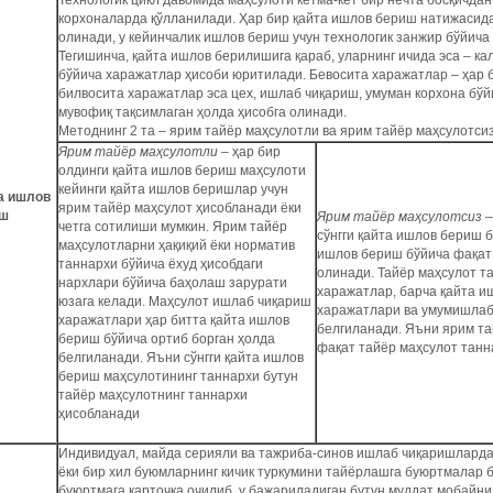
Технологик цикл давомида маҳсулоти кетма-кет бир нечта босқичда
корхоналарда қўлланилади. Ҳар бир қайта ишлов бериш натижасида
олинади, у кейинчалик ишлов бериш учун технологик занжир бўйича
Тегишинча, қайта ишлов берилишига қараб, уларнинг ичида эса – к
бўйича харажатлар ҳисоби юритилади. Бевосита харажатлар – ҳар 
билвосита харажатлар эса цех, ишлаб чиқариш, умуман корхона бўйи
мувофиқ тақсимлаган ҳолда ҳисобга олинади.
Методнинг 2 та – ярим тайёр маҳсулотли ва ярим тайёр маҳсулотси
Ярим тайёр маҳсулотли
– ҳар бир
олдинги қайта ишлов бериш маҳсулоти
кейинги қайта ишлов беришлар учун
а ишлов
ярим тайёр маҳсулот ҳисобланади ёки
иш
Ярим тайёр маҳсулотсиз
–
четга сотилиши мумкин. Ярим тайёр
сўнгги қайта ишлов бериш б
маҳсулотларни ҳақиқий ёки норматив
ишлов бериш бўйича фақат
таннархи бўйича ёхуд ҳисобдаги
олинади. Тайёр маҳсулот т
нархлари бўйича баҳолаш зарурати
харажатлар, барча қайта 
юзага келади. Маҳсулот ишлаб чиқариш
харажатлари ва умумишлаб
харажатлари ҳар битта қайта ишлов
белгиланади. Яъни ярим та
бериш бўйича ортиб борган ҳолда
фақат тайёр маҳсулот танн
белгиланади. Яъни сўнгги қайта ишлов
бериш маҳсулотининг таннархи бутун
тайёр маҳсулотнинг таннархи
ҳисобланади
Индивидуал, майда серияли ва тажриба-синов ишлаб чиқаришларда
ёки бир хил буюмларнинг кичик туркумини тайёрлашга буюртмалар б
буюртмага карточка очилиб, у бажариладиган бутун муддат мобайн