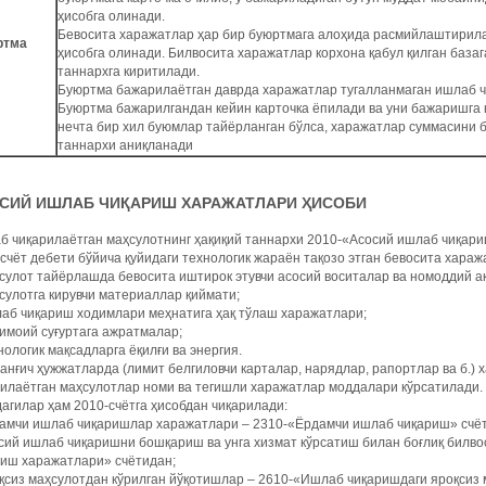
ҳисобга олинади.
Бевосита харажатлар ҳар бир буюртмага алоҳида расмийлаштирил
ртма
ҳисобга олинади. Билвосита харажатлар корхона қабул қилган база
таннархга киритилади.
Буюртма бажарилаётган даврда харажатлар тугалланмаган ишлаб ч
Буюртма бажарилгандан кейин карточка ёпилади ва уни бажаришга 
нечта бир хил буюмлар тайёрланган бўлса, харажатлар суммасини 
таннархи аниқланади
СИЙ ИШЛАБ ЧИ
Қ
АРИШ ХАРАЖАТЛАРИ
Ҳ
ИСОБИ
 чиқарилаётган маҳсулотнинг ҳақиқий таннархи 2010-«Асосий ишлаб чиқари
счёт дебети бўйича қуйидаги технологик жараён тақозо этган бевосита хара
сулот тайёрлашда бевосита иштирок этувчи асосий воситалар ва номоддий а
сулотга кирувчи материаллар қиймати;
аб чиқариш ходимлари меҳнатига ҳақ тўлаш харажатлари;
имоий суғуртага ажратмалар;
нологик мақсадларга ёқилғи ва энергия.
нғич ҳужжатларда (лимит белгиловчи карталар, нарядлар, рапортлар ва б.) 
илаётган маҳсулотлар номи ва тегишли харажатлар моддалари кўрсатилади.
агилар ҳам 2010-счётга ҳисобдан чиқарилади:
дамчи ишлаб чиқаришлар харажатлари – 2310-«Ёрдамчи ишлаб чиқариш» счё
сий ишлаб чиқаришни бошқариш ва унга хизмат кўрсатиш билан боғлиқ билв
риш харажатлари» счётидан;
қсиз маҳсулотдан кўрилган йўқотишлар – 2610-«Ишлаб чиқаришдаги яроқсиз 