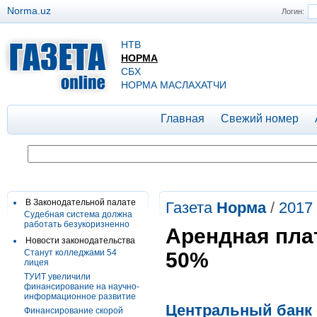
Norma.uz
Логин:
НТВ
НОРМА
СБХ
НОРМА МАСЛАХАТЧИ
Главная
Свежий номер
В Законодательной палате
Газета
Норма
/
2017
Судебная система должна
работать безукоризненно
Арендная пла
Новости законодательства
Станут колледжами 54
50%
лицея
ТУИТ увеличили
финансирование на научно-
информационное развитие
Центральный банк 
Финансирование скорой