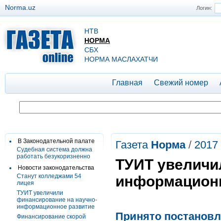
Norma.uz
Логин:
НТВ
НОРМА
СБХ
НОРМА МАСЛАХАТЧИ
Главная
Свежий номер
В Законодательной палате
Газета
Норма
/
2017
Судебная система должна
работать безукоризненно
ТУИТ увеличи
Новости законодательства
Станут колледжами 54
информационн
лицея
ТУИТ увеличили
финансирование на научно-
информационное развитие
Принято постановл
Финансирование скорой