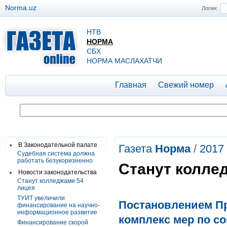
Norma.uz
Логин:
НТВ
НОРМА
СБХ
НОРМА МАСЛАХАТЧИ
Главная
Свежий номер
В Законодательной палате
Газета
Норма
/
2017
Судебная система должна
работать безукоризненно
Станут колле
Новости законодательства
Станут колледжами 54
лицея
ТУИТ увеличили
Постановлением Пре
финансирование на научно-
информационное развитие
комплекс мер по с
Финансирование скорой