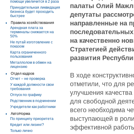
помощи увеличится в 2 раза
палаты Олий Мажли
Принудительная ликвидация
бизнеса будет проходить
д
епутаты рассмотр
быстрее
направленные на п
Правила хозяйствования
Арендная плата за
последовательных
терминалы снижается на
50%
на качественно но
Не путай изготовление с
показом
Стратегией действ
Карта ограниченного
развития Республик
пользования
Металлолом в обмен на
лицензию
Отдел кадров
В ходе конструктив
Отчет – не проверка
отметили, что для 
У каждой должности свои
требования
улучшения качества
Отпуск по графику
для свободной деят
Родственник в подчинении
Учредители как работники
всего необходима че
АвтоНорма
выступающей в роли 
По принципу приоритета
Кредит или лизинг?
эффективной работы 
Только лично