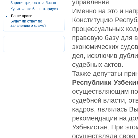
управления.
Зарегистрировать обязан
Купить авто без нотариуса
Именно на это и на
Ваше право
Конституцию Рес­пуб
Будет ли ответ по
заявлению о краже?
процессуальных код
правовую базу для 
экономических судов
дел, исключив дубл
судебных актов.
Также депутаты при
Республики Узбеки
осуществляющим пол
судебной влас­ти, о
кадров, являлась В
рекомендации на до
Узбекистан. При этом
осуществляла свою 