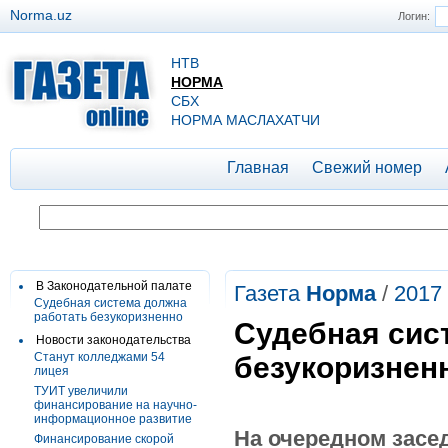
Norma.uz
Логин:
НТВ
НОРМА
СБХ
НОРМА МАСЛАХАТЧИ
Главная
Свежий номер
В Законодательной палате
Газета
Норма
/
2017
Судебная система должна
работать безукоризненно
Судебная сис
Новости законодательства
Станут колледжами 54
безукоризнен
лицея
ТУИТ увеличили
финансирование на научно-
информационное развитие
На очередном засе
Финансирование скорой