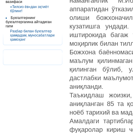
наманганлик М.Иб
вазифаси
«Тилсиз ёв»дан эҳтиёт
аппаратидан ўткази
бўлинг!
олиши божхоначил
Бухгалтернинг
бухгалтергагина айтадиган
кузатишга ундади.
гапи
Раҳбар билан бухгалтер
иштирокида багаж 
ҳамқадам, муносабатлари
ҳамоҳанг
моҳирлик билан тил
Божхона баённомаси
маълум қилинмаган
қилинган бўлиб, у
дастлабки маълумот
аниқланди.
Таъкидлаш жоизки,
аниқланган 85 та қ
ноёб тарихий ва мад
Амалдаги тартибла
фуқаролар кириш ч