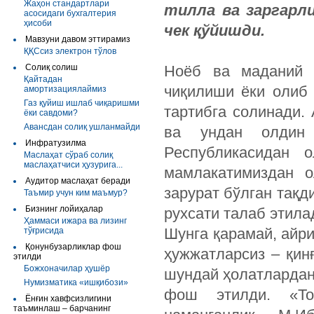
Жаҳон стандартлари
тилла ва заргарл
асосидаги бухгалтерия
ҳисоби
чек қўйишди.
Мавзуни давом эттирамиз
ҚҚСсиз электрон тўлов
Солиқ солиш
Ноёб ва маданий б
Қайтадан
чиқилиши ёки олиб
амортизациялаймиз
Газ қуйиш ишлаб чиқаришми
тартибга солинади.
ёки савдоми?
Авансдан солиқ ушланмайди
ва ундан олдин 
Инфратузилма
Республикасидан о
Маслаҳат сўраб солиқ
маслаҳатчиси ҳузурига...
мамлакатимиздан о
Аудитор маслаҳат беради
зарурат бўлган тақд
Таъмир учун ким маъмур?
Бизнинг лойиҳалар
рухсати талаб этила
Ҳаммаси ижара ва лизинг
Шунга қарамай, айр
тўғрисида
Қонунбузарликлар фош
ҳужжатларсиз – қин
этилди
Божхоначилар ҳушёр
шундай ҳолатлардан
Нумизматика «ишқибози»
фош этилди. «То
Ёнғин хавфсизлигини
таъминлаш – барчанинг