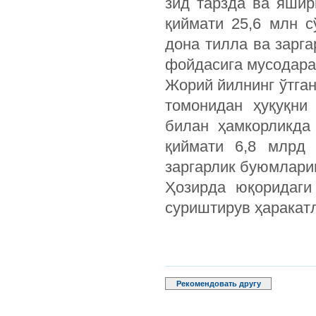
зид тарзда ва яшир
қиймати 25,6 млн с
дона тилла ва зарг
фойдасига мусодара
Жорий йилнинг ўтга
томонидан ҳуқуқни
билан ҳамкорликда
қиймати 6,8 млрд 
заргарлик буюмларин
Ҳозирда юқоридаги
суриштирув ҳаракат
Рекомендовать другу