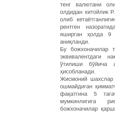
тенг валютани ол
олдидан хитойлик Р
олиб кетаётганлиг
рентген назоратид
яширган ҳолда 9
аниқланди.
Бу божхоначилар 
эквивалентдаги н
ўтилиши бўйича 
ҳисобланади.
Жисмоний шахслар 
ошмайдиган қиммат
фақатгина 5 таг
мумкинлигига р
божхоначилар қарш