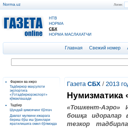
Norma.uz
Логин:
НТВ
НОРМА
СБХ
НОРМА МАСЛАХАТЧИ
Главная
Свежий номер
Фармон ва ижро
Газета
СБХ
/
2013 го
Тадбиркор маҳсулоти
экспортига
Нумизматика 
«Ўзтадбиркорэкспорт»
кўмаклашади
Тадбир
«Тошкент-Аэро» 
Шундай ҳимоячинг бўлгач
бошқа идоралар 
Давлат мулкини ижарага
бериш бўш иш ўринлари
тезкор тадбирла
яратилишига омил бўлмоқда