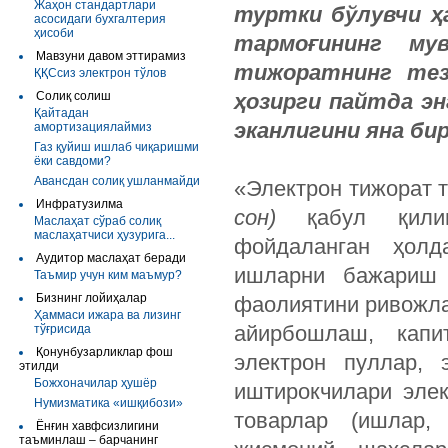
Жаҳон стандартлари
туртки бўлувчи ҳ
асосидаги бухгалтерия
ҳисоби
тармоғининг му
Мавзуни давом эттирамиз
тижоратнинг тез
ҚҚСсиз электрон тўлов
Солиқ солиш
ҳозирги пайтда эн
Қайтадан
эканлигини яна би
амортизациялаймиз
Газ қуйиш ишлаб чиқаришми
ёки савдоми?
Авансдан солиқ ушланмайди
«Электрон тижорат т
Инфратузилма
сон)
қабул қилини
Маслаҳат сўраб солиқ
маслаҳатчиси ҳузурига...
фойдаланган ҳолд
Аудитор маслаҳат беради
ишларни бажариш в
Таъмир учун ким маъмур?
Бизнинг лойиҳалар
фаолиятини ривожла
Ҳаммаси ижара ва лизинг
айирбошлаш, капит
тўғрисида
Қонунбузарликлар фош
электрон пуллар, 
этилди
Божхоначилар ҳушёр
иштирокчилари элек
Нумизматика «ишқибози»
товарлар (ишлар,
Ёнғин хавфсизлигини
таъминлаш – барчанинг