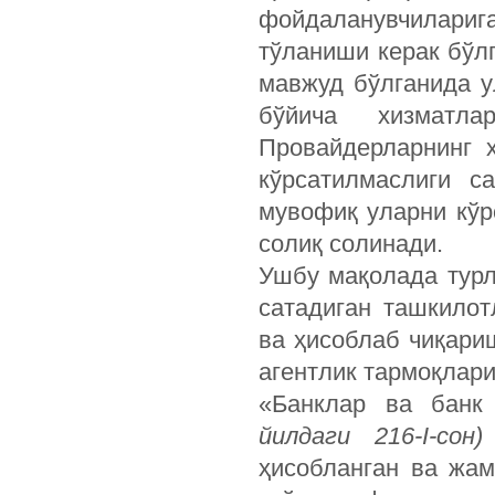
фойдаланувчилариг
тўланиши керак бўл
мавжуд бўлганида у
бўйича хизматла
Провайдерларнинг 
кўрсатилмаслиги с
мувофиқ уларни кўр
солиқ солинади.
Ушбу мақолада турл
сатадиган ташкилот
ва ҳисоблаб чиқариш
агентлик тармоқлари
«Банклар ва банк 
йилдаги 216-
I
-сон
ҳисобланган ва жам