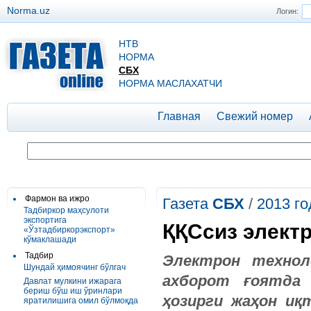
Norma.uz
Логин:
НТВ
НОРМА
СБХ
НОРМА МАСЛАХАТЧИ
Главная
Свежий номер
Фармон ва ижро
Газета
СБХ
/
2013 го
Тадбиркор маҳсулоти
экспортига
ҚҚСсиз элект
«Ўзтадбиркорэкспорт»
кўмаклашади
Тадбир
Электрон технол
Шундай ҳимоячинг бўлгач
ахборот ғоятда 
Давлат мулкини ижарага
бериш бўш иш ўринлари
ҳозирги жаҳон иқ
яратилишига омил бўлмоқда