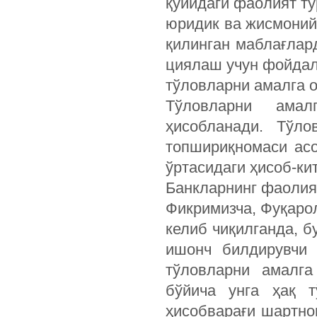
қуйидаги фаолият т
юридик ва жисмоний
қилинган маблағлар
циялаш учун фойдал
тўловларни амалга 
Тўловларни ама
ҳисобланади. Тўло
топшириқномаси асо
ўртасидаги ҳисоб-ки
Банкларнинг фаолия
Фикримизча, Фуқаро
келиб чиқилганда, б
ишонч билдирувчи 
тўловларни амалга
бўйича унга ҳақ т
ҳисобварағи шартно