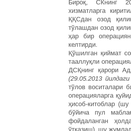
Бироқ, СКнинг 2
хизматларга кирит
ҚҚСдан озод қили
тўлашдан озод қили
ҳар бир операциян
келтирди.
Қўшилган қиймат со
тааллуқли операция
ДСҚнинг қарори Адл
(29.05.2013 йилдаги
тўлов воситалари б
операцияларга қуйи
ҳисоб-китоблар (шу
бўйича пул мабла
фойдаланган ҳолда
ўтказиш), шу жумла