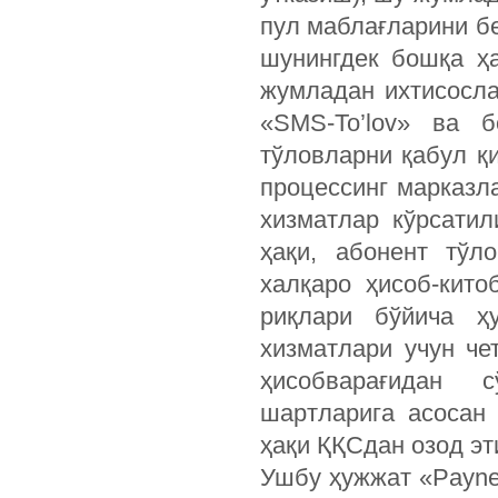
пул маблағларини б
шунингдек бошқа ҳ
жумладан ихтисосла
«SMS-To’lov» ва 
тўловларни қабул қ
процессинг марказла
хизматлар кўрсатил
ҳақи, абонент тўл
халқаро ҳи­соб-ки
риқлари бўйича ҳу
хизматлари учун че
ҳисобварағидан с
шартларига асосан 
ҳақи ҚҚСдан озод эт
Ушбу ҳужжат «Рayne