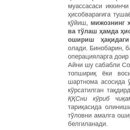
муассасаси иккинчи
ҳисобварағига туша
қўйиш,
мижознинг 
ва тўлаш ҳамда ҳи
ошириш ҳақидаг
олади. Бинобарин, 
операцияларга доир
Айни шу сабабли Со
топ­шириқ ёки вос
шартнома асосида 
кўрсатилган тақдир
ҚҚСни кўриб чиқа
тариқасида олиниш
тўловни амалга оши
белгиланади.