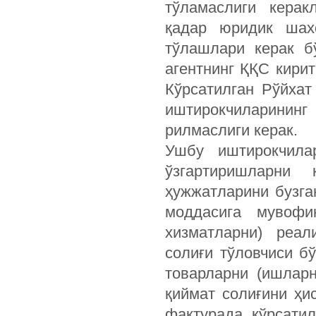
тўла­маслиги кера
қадар юридик шах
тўлашлари керак б
агентнинг ҚҚС кирит
Кўрсатилган Рўйхат
иштирокчиларинин
рилмаслиги керак.
Ушбу иштирокчила
ўзгартиришларни
ҳужжатларини бузга
моддасига мувофи
хизматларни) реал
солиғи тўловчиси б
товарларни (ишлар
қиймат солиғини ҳи
фактурада кўрсати