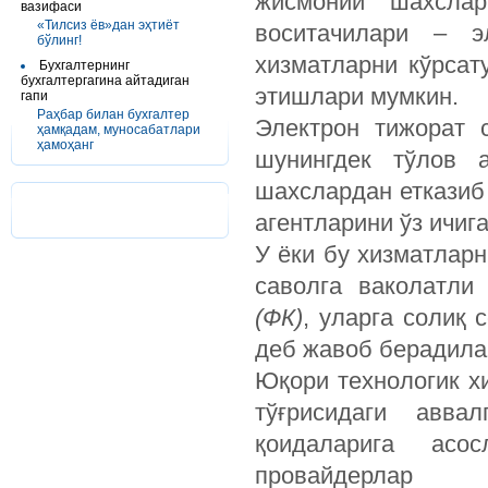
жисмоний шахслар
вазифаси
«Тилсиз ёв»дан эҳтиёт
воситачилари – э
бўлинг!
хизматларни кўрса
Бухгалтернинг
бухгалтергагина айтадиган
этишлари мумкин.
гапи
Раҳбар билан бухгалтер
Электрон тижорат 
ҳамқадам, муносабатлари
ҳамоҳанг
шунингдек тўлов 
шахслардан етказиб
агентларини ўз ичиг
У ёки бу хизматларн
саволга ваколатли
(ФК)
, уларга солиқ
деб жавоб берадила
Юқори технологик х
тўғрисидаги авва
қоидаларига асос
провайдерлар