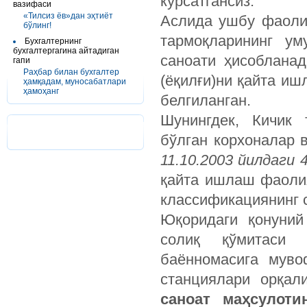
кўрсатгансиз.
вазифаси
«Тилсиз ёв»дан эҳтиёт
Аслида ушбу фаолия
бўлинг!
тармоқларининг у
Бухгалтернинг
бухгалтергагина айтадиган
саноати ҳисобланад
гапи
Раҳбар билан бухгалтер
(ёқилғи)ни қайта и
ҳамқадам, муносабатлари
ҳамоҳанг
белгиланган.
Шунингдек, Кичик 
бўлган корхоналар 
11.10.2003 йилдаги 
қайта ишлаш фаолия
классификациянинг с
Юқоридаги қонуний
солиқ қўмитаси 
баённомасига муво
станциялари орқал
саноат маҳсулот