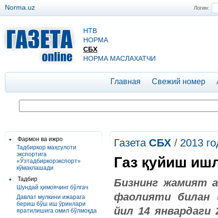
Norma.uz
Логин:
НТВ
НОРМА
СБХ
НОРМА МАСЛАХАТЧИ
Главная
Свежий номер
Фармон ва ижро
Газета
СБХ
/
2013 го
Тадбиркор маҳсулоти
экспортига
Газ қуйиш иш
«Ўзтадбиркорэкспорт»
кўмаклашади
Тадбир
Бизнинг жамият а
Шундай ҳимоячинг бўлгач
фаолияти билан ш
Давлат мулкини ижарага
бериш бўш иш ўринлари
йил 14 январдаги
яратилишига омил бўлмоқда