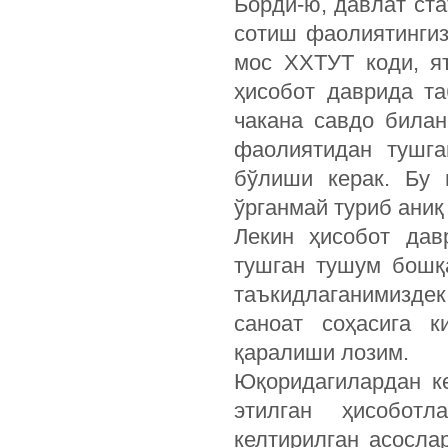
Борди-ю, давлат ста
сотиш фаолиятингиз
мос ХХТУТ коди, яъ
ҳисобот даврида т
чакана савдо била
фаолиятидан тушга
бўлиши керак. Бу 
ўрганмай туриб аниқ
Лекин ҳисобот дав
тушган тушум бошқ
таъкидлаганимизде
саноат соҳасига 
қаралиши лозим.
Юқоридагилардан ке
этилган ҳисоботл
келтирилган асосла