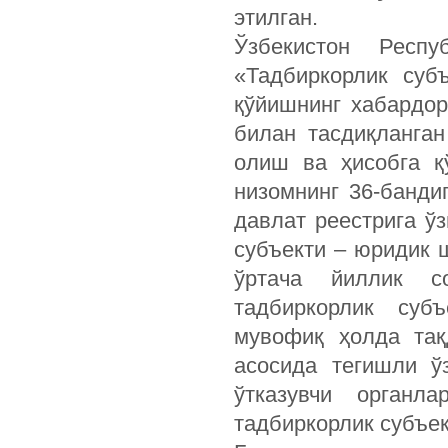
этилган.
Ўзбекистон Респу
«Тадбиркорлик суб
қўйишнинг хабардор
билан тасдиқланган
олиш ва ҳисобга қ
низомнинг 36-банди
давлат реест­рига ў
субъекти – юридик 
ўртача йиллик со
тадбиркорлик суб
мувофиқ ҳолда тақ
асосида тегишли ў
ўтказувчи органл
тадбиркорлик субъек