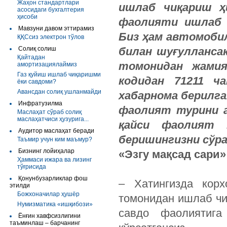
Жаҳон стандартлари
ишлаб чиқариш ҳ
асосидаги бухгалтерия
ҳисоби
фаолияти ишлаб ч
Мавзуни давом эттирамиз
Биз ҳам автомобил
ҚҚСсиз электрон тўлов
Солиқ солиш
билан шуғулланса
Қайтадан
томонидан жамия
амортизациялаймиз
Газ қуйиш ишлаб чиқаришми
кодидан 71211 ч
ёки савдоми?
Авансдан солиқ ушланмайди
хабарнома берилга
Инфратузилма
фаолият турини а
Маслаҳат сўраб солиқ
маслаҳатчиси ҳузурига...
қайси фаолият 
Аудитор маслаҳат беради
беришингизни сўра
Таъмир учун ким маъмур?
Бизнинг лойиҳалар
«Эзгу мақсад сари
Ҳаммаси ижара ва лизинг
тўғрисида
Қонунбузарликлар фош
– Хатингизда корх
этилди
Божхоначилар ҳушёр
томонидан ишлаб чи
Нумизматика «ишқибози»
савдо фаолиятига
Ёнғин хавфсизлигини
таъминлаш – барчанинг