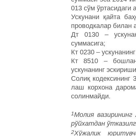
013 сўм ўртасидаги 
Ускунани қайта ба
проводкалар билан а
Дт 0130 – ускуна
суммасига;
Кт 0230 – ускунанин
Кт 8510 – бошлан
ускунанинг эскириши
Солиқ кодексининг 3
лаш корхона дарома
солинмайди.
1
Молия вазирининг 
рўйхатдан ўтказилг
2
Хўжалик юритувч