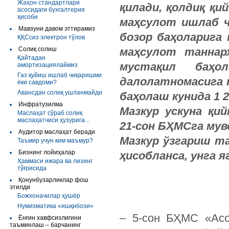
Жаҳон стандартлари
қилади, қолдиқ қи
асосидаги бухгалтерия
ҳисоби
маҳсулот ишлаб ч
Мавзуни давом эттирамиз
бозор баҳоларига
ҚҚСсиз электрон тўлов
Солиқ солиш
маҳсулот таннар
Қайтадан
мустақил баҳо
амортизациялаймиз
Газ қуйиш ишлаб чиқаришми
далолатномасига к
ёки савдоми?
Авансдан солиқ ушланмайди
баҳолаш кунида 1 
Инфратузилма
Мазкур ускуна қи
Маслаҳат сўраб солиқ
маслаҳатчиси ҳузурига...
21-сон БҲМСга мув
Аудитор маслаҳат беради
Мазкур ўзгариш т
Таъмир учун ким маъмур?
Бизнинг лойиҳалар
ҳисобланса, унга 
Ҳаммаси ижара ва лизинг
тўғрисида
Қонунбузарликлар фош
этилди
Божхоначилар ҳушёр
Нумизматика «ишқибози»
– 5-сон БҲМС «Асос
Ёнғин хавфсизлигини
таъминлаш – барчанинг