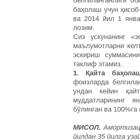
белгиланганлиги ­б
баҳолаш учун ҳисоб
ва 2014 йил 1 янв
лозим.
Сиз ускунанинг «э
маълумотларни келт
эскириш суммасини
таклиф этамиз.
1. Қайта баҳола
фоизларда белгилан
ундан кейин қай
муддатларининг я
бўлинган ва 100%га 
МИСОЛ.
Амортизац
йилдан 35 йилга уз