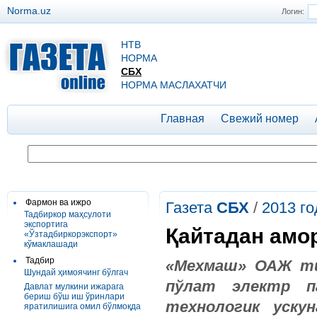
Norma.uz
Логин:
НТВ
НОРМА
СБХ
НОРМА МАСЛАХАТЧИ
Главная
Свежий номер
Фармон ва ижро
Газета
СБХ
/
2013 го
Тадбиркор маҳсулоти
экспортига
Қайтадан амо
«Ўзтадбиркорэкспорт»
кўмаклашади
Тадбир
«Мехмаш» ОАЖ ти
Шундай ҳимоячинг бўлгач
пўлат электр па
Давлат мулкини ижарага
бериш бўш иш ўринлари
технологик уску
яратилишига омил бўлмоқда