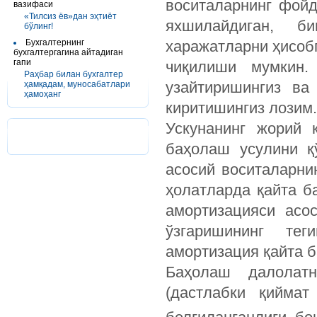
воситаларнинг фойд
вазифаси
«Тилсиз ёв»дан эҳтиёт
яхшилайдиган, би
бўлинг!
Бухгалтернинг
харажатларни ҳисобг
бухгалтергагина айтадиган
гапи
чиқилиши мумкин.
Раҳбар билан бухгалтер
узайтиришингиз ва
ҳамқадам, муносабатлари
ҳамоҳанг
киритишингиз лозим.
Ускунанинг жорий 
баҳолаш усулини қ
асосий воситалар­ни
ҳолат­ларда қайта б
амортизацияси асо
ўзгаришининг тег
амортизация қайта б
Баҳолаш далолатн
(дастлабки қиймат