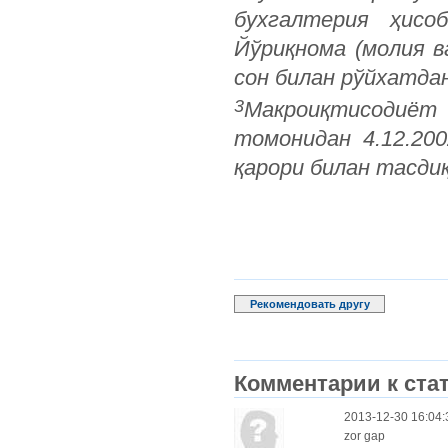
бухгалтерия ҳисо
Йўриқнома (молия в
сон билан рўйхатдан
3
Макроиқтисодиёт 
томонидан 4.12.20
қарори билан тасди
Рекомендовать другу
Комментарии к стат
2013-12-30 16:04:
zor gap