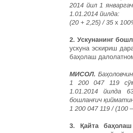
2014 йил 1 январга
1.01.2014 йилда:
(20 + 2,25) / 35
х
100%
2. Ускунанинг бошл
ускуна эскириш дар
баҳолаш далолатнома
МИСОЛ.
Баҳоловчини
1 200 047 119 сў
1.01.2014 йилда 6
бошланғич қийматин
1 200 047 119 / (100 
3. Қайта баҳола