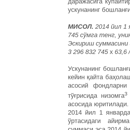
даражасига кўпайти
ускунанинг бошланғи
МИСОЛ.
2014 йил 1 
745 сўмга тенг, уни
Эскириш суммасини 
3 296 832 745
х
63,6 
Ускунанинг бошланғ
кейин қайта баҳола
асосий фондларни
3
тўғрисида низомга
асосида юритилади.
2014 йил 1 январд
ўртасидаги айирм
суммаси эса 2014 й