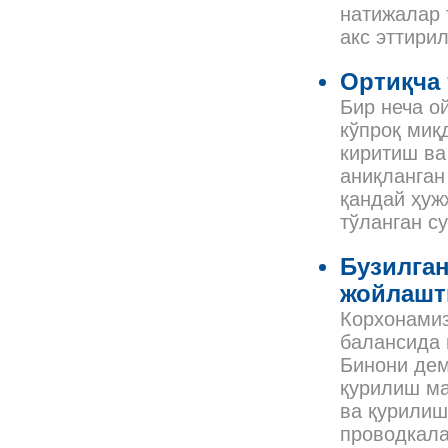
натижалар 
акс эттири
Ортиқча 
Бир неча о
кўпроқ миқ
киритиш ва
аниқланган
қандай ҳуж
тўланган с
Бузилган
жойлашт
Корхонамиз
балансида 
Бинони дем
қурилиш ма
ва қурилиш
проводкала