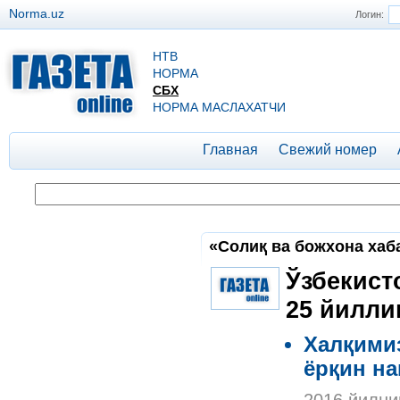
Norma.uz
Логин:
НТВ
НОРМА
СБХ
НОРМА МАСЛАХАТЧИ
Главная
Свежий номер
«Солиқ ва божхона хаб
Ўзбекист
25 йилли
Халқимиз
ёрқин н