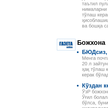
таътил пул
нималарни 
тўлаш кера
ҳисоблашиш
ва бошқа с
Божхона
БЮДсиз,
Менга почт
20 л зайту
ҳақ тўлаш 
керак бўла
Кўздан к
ЎзР божхон
Ўғил болала
бўлса, бун