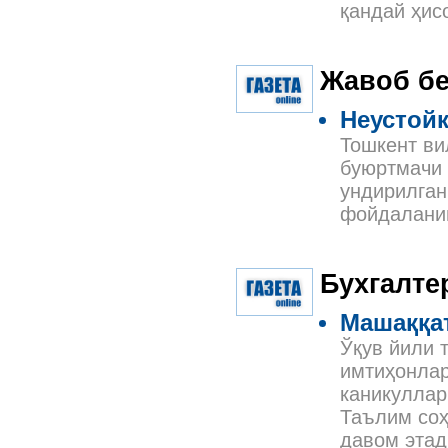
қандай ҳис
Жавоб б
Неустой
Тошкент ви
буюртмачи 
ундирилган
фойдаланиш
Бухгалте
Машаққат
Ўқув йили 
имтиҳонлар
каникуллар
Таълим соҳ
давом этад