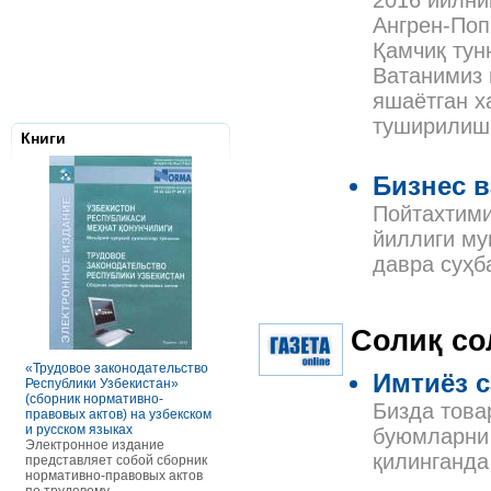
2016 йилни
Ангрен-Поп
Қамчиқ тун
Ватанимиз 
яшаётган х
туширилиши
Книги
Бизнес в
Пойтахтими
йиллиги му
давра суҳб
Налоговое з
Солиқ с
Республики 
Сборник нор
правовых ак
«Трудовое законодательство
РАСЧЕТЫ С ПЕРСОНАЛОМ II
Имтиёз 
Данное элек
Республики Узбекистан»
ТОМ ОСОБЕННОСТИ
по сути пред
(сборник нормативно-
ОПЛАТЫ ТРУДА
Бизда това
сборник нор
правовых актов) на узбекском
В книге рассмотрены вопросы
правовых акт
и русском языках
оплаты труда отдельных
буюмларни 
законодател
Электронное издание
категорий работников, в
Узбекистан. 
қилинганда
представляет собой сборник
отдельных сферах и случаях.
законы, указ
нормативно-правовых актов
В частности, раскрыты
постановлен