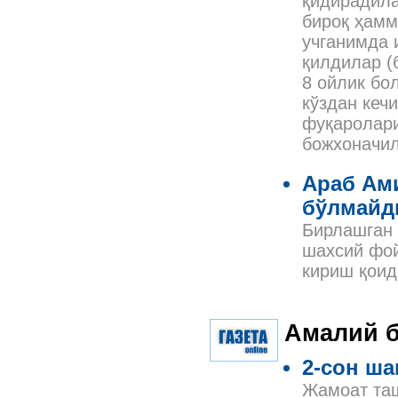
қидирадила
бироқ ҳамм
учганимда 
қилдилар (
8 ойлик бо
кўздан кеч
фуқаролари
божхоначил
Араб Ам
бўлмайд
Бирлашган
шахсий фой
кириш қоид
Амалий б
2-сон ша
Жамоат та