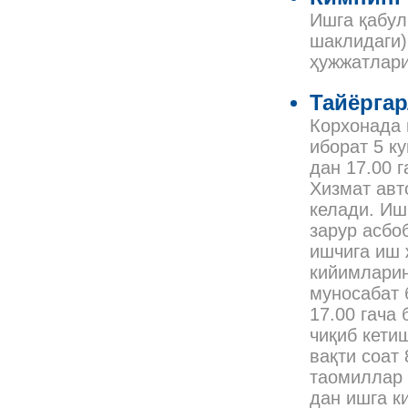
Ишга қабул
шаклидаги)
ҳужжатлари
Тайёргар
Корхонада 
иборат 5 к
дан 17.00 г
Хизмат авт
келади. И
зарур асбо
ишчига иш 
кийимларин
муносабат 
17.00 гача
чиқиб кети
вақти соат
таомиллар 
дан ишга к