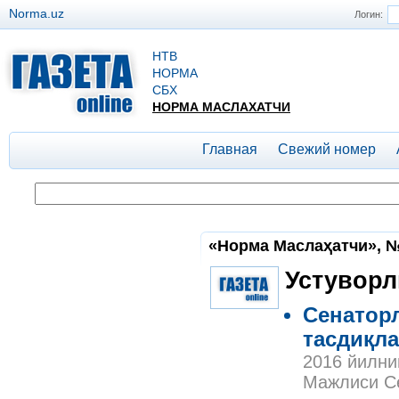
Norma.uz
Логин:
НТВ
НОРМА
СБХ
НОРМА МАСЛАХАТЧИ
Главная
Свежий номер
«Норма Маслаҳатчи», №5
Устуворл
Сенатор
тасдиқл
2016 йилни
Мажлиси Се