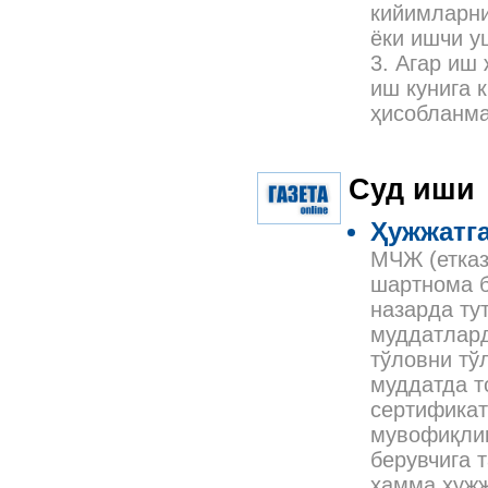
кийимларни
ёки ишчи у
3. Агар иш
иш кунига 
ҳисобланм
Суд иши
Ҳужжатга
МЧЖ (етказ
шартнома б
назарда ту
муддатлард
тўловни тў
муддатда т
сертификат
мувофиқлик
берувчига 
ҳамма ҳужж