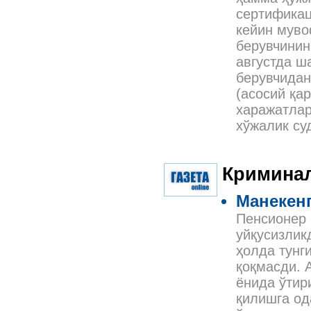
сертификац
кейин муво
берувчинин
августда ш
берувчидан
(асосий қар
харажатлар
хўжалик су
Криминал
Манекенг
Пенсионер 
уйқусизликд
ҳолда тунги
қоқмасди. 
ёнида ўтир
қилишга од