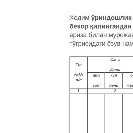
Ходим
ўриндошлик 
бекор қилингандан
ариза билан мурожа
тўғрисидаги ёзув на
Сана
Т/р
Дата
№№
йил
кун
о
п/п
год
день
ме
1
2