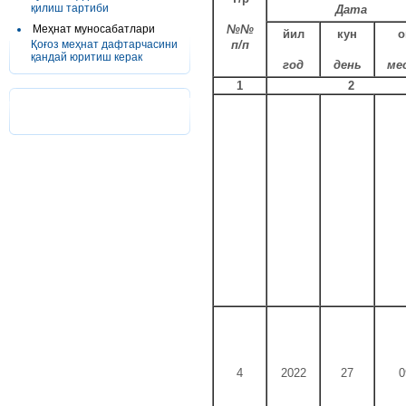
қилиш тартиби
Дата
Меҳнат муносабатлари
№№
йил
кун
о
Қоғоз меҳнат дафтарчасини
п/п
қандай юритиш керак
год
день
ме
1
2
4
2022
27
0