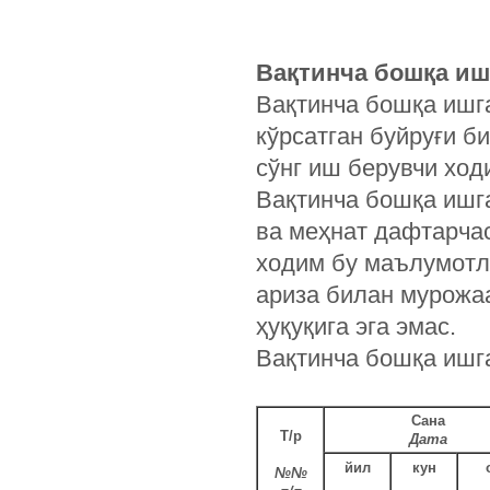
Вақтинча бошқа иш
Вақтинча бошқа ишг
кўрсатган буйруғи б
сўнг иш берувчи ход
Вақтинча бошқа ишг
ва меҳнат дафтарчас
ходим бу маълумотл
ариза билан мурожаа
ҳуқуқига эга эмас.
Вақтинча бошқа ишга
Сана
Т/р
Дата
йил
кун
№№