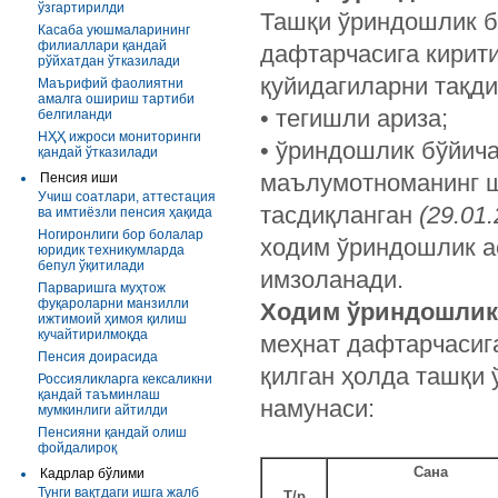
ўзгартирилди
Ташқи ўриндошлик б
Касаба уюшмаларининг
филиаллари қандай
дафтарчасига кирит
рўйхатдан ўтказилади
қуйидагиларни тақди
Маърифий фаолиятни
амалга ошириш тартиби
• тегишли ариза;
белгиланди
НҲҲ ижроси мониторинги
• ўриндошлик бўйич
қандай ўтказилади
маълумотноманинг ш
Пенсия иши
Учиш соатлари, аттестация
тасдиқланган
(29.01
ва имтиёзли пенсия ҳақида
Ногиронлиги бор болалар
ходим ўриндошлик а
юридик техникумларда
бепул ўқитилади
имзоланади.
Парваришга муҳтож
фуқароларни манзилли
Ходим ўриндошлик
ижтимоий ҳимоя қилиш
кучайтирилмоқда
меҳнат дафтарчасиг
Пенсия доирасида
қилган ҳолда ташқи 
Россияликларга кексаликни
қандай таъминлаш
намунаси:
мумкинлиги айтилди
Пенсияни қандай олиш
фойдалироқ
Сана
Кадрлар бўлими
Тунги вақтдаги ишга жалб
Т/р