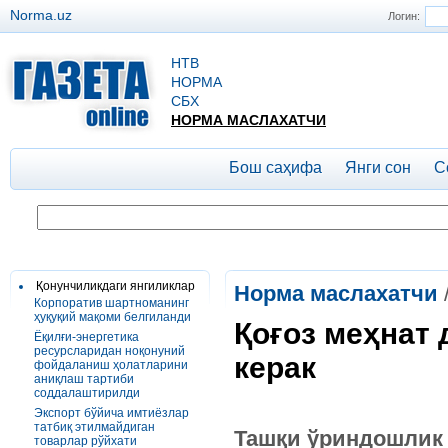
Norma.uz
Логин:
НТВ
НОРМА
СБХ
НОРМА МАСЛАХАТЧИ
Бош саҳифа
Янги сон
С
Қонунчиликдаги янгиликлар
Норма маслахатчи
Корпоратив шартноманинг
ҳуқуқий мақоми белгиланди
Қоғоз меҳнат
Ёқилғи-энергетика
ресурсларидан ноқонуний
керак
фойдаланиш ҳолатларини
аниқлаш тартиби
соддалаштирилди
Экспорт бўйича имтиёзлар
татбиқ этилмайдиган
Ташқи ўриндошлик 
товарлар рўйхати