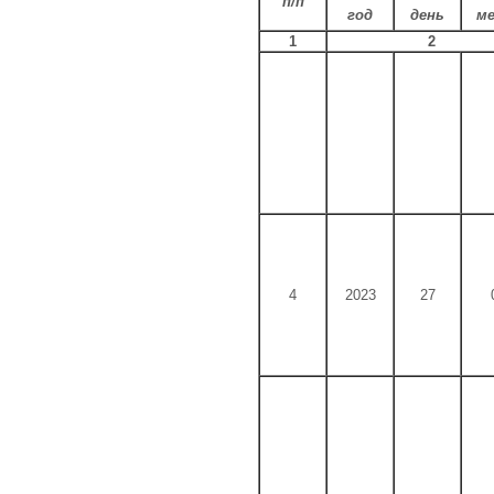
п/п
год
день
ме
1
2
4
2023
27