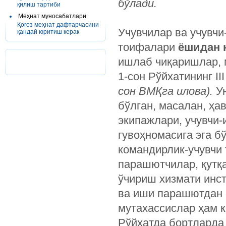
бўлади.
қилиш тартиби
Меҳнат муносабатлари
Қоғоз меҳнат дафтарчасини
Учувчилар ва учувчи
қандай юритиш керак
тоифалари
ёшидан 
ишлаб чиқаришлар, 
1-сон Рўйхатининг I
сон ВМҚга илова).
У
бўлган, масалан, ҳа
экипажлари, учувчи-
гувоҳномасига эга б
командирлик-учувчи 
парашютчилар, қутқа
ўчириш хизмати инс
ва иши парашютдан 
мутахассислар ҳам к
Рўйхатда бортларда