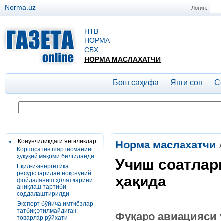
Norma.uz
Логин:
НТВ
НОРМА
СБХ
НОРМА МАСЛАХАТЧИ
Бош саҳифа
Янги сон
С
Қонунчиликдаги янгиликлар
Норма маслахатчи
Корпоратив шартноманинг
ҳуқуқий мақоми белгиланди
Учиш соатлари
Ёқилғи-энергетика
ресурсларидан ноқонуний
ҳақида
фойдаланиш ҳолатларини
аниқлаш тартиби
соддалаштирилди
Экспорт бўйича имтиёзлар
татбиқ этилмайдиган
Фуқаро авиацияси 
товарлар рўйхати