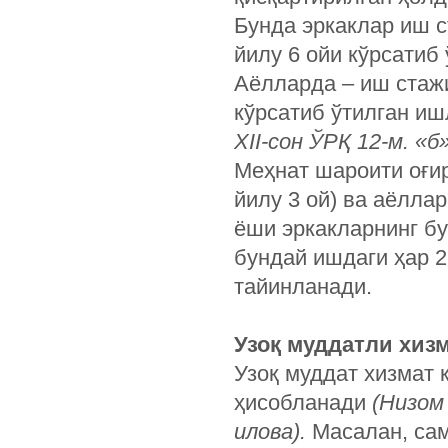
Бунда эркаклар иш с
йилу 6 ойи кўрсатиб
Аёлларда – иш стажи
кўрсатиб ўтилган иш
XII-сон ЎРҚ 12-м. «б»
Меҳнат шароити оғир
йилу 3 ой) ва аёллар
ёши эркакларнинг бу
бундай ишдаги ҳар 2
тайинланади.
Узоқ муддатли хиз
Узоқ муддат хизмат 
ҳисобланади
(Низом 
илова).
Масалан, сам