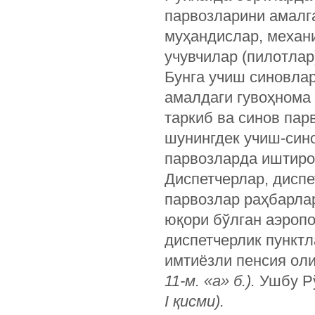
парвозларини амалга
муҳандислар, механи
учувчилар (пилотлар
Бунга учиш синовлар
амалдаги гувоҳнома
таркиб ва синов пар
шунингдек учиш-сино
парвозларда иштирок
Диспетчерлар, диспе
парвозлар раҳбарлар
юқори бўлган аэропо
диспетчерлик пункт
имтиёзли пенсия оли
11-м. «а» б.).
Ушбу Рў
I қисми).