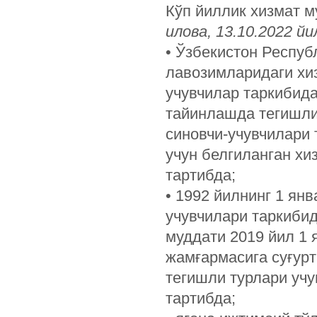
Кўп йиллик хизмат 
илова, 13.10.2022 й
• Ўзбекистон Респуб
лавозимларидаги хиз
учувчилар таркибид
тайинлашда тегишли
синовчи-учувчилари 
учун белгиланган хи
тартибда;
• 1992 йилнинг 1 ян
учувчилари таркиби
муддати 2019 йил 1 
жамғармасига суғурт
тегишли турлари учу
тартибда;