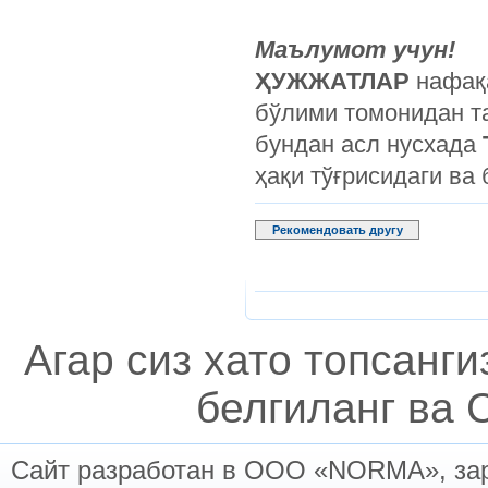
Маълумот учун!
ҲУЖЖАТЛАР
нафақа
бўлими томонидан т
бундан асл нусхада
ҳақи тўғрисидаги в
Рекомендовать другу
Агар сиз хато топсанг
белгиланг ва C
Сайт разработан в ООО «NORMA», заре