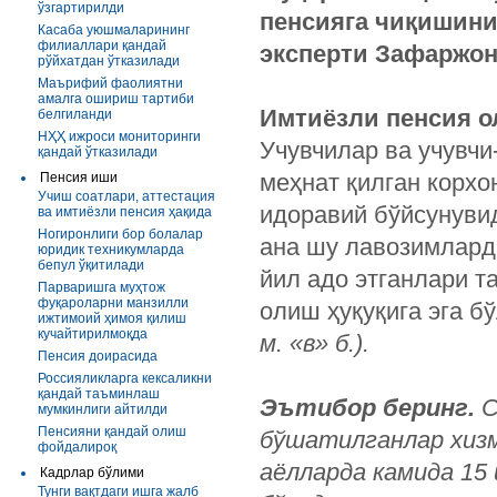
ўзгартирилди
пенсияга чиқишини
Касаба уюшмаларининг
филиаллари қандай
эксперти Зафаржон
рўйхатдан ўтказилади
Маърифий фаолиятни
амалга ошириш тартиби
Имтиёзли пенсия о
белгиланди
НҲҲ ижроси мониторинги
Учувчилар ва учувчи
қандай ўтказилади
меҳнат қилган корхо
Пенсия иши
Учиш соатлари, аттестация
идоравий бўйсунувид
ва имтиёзли пенсия ҳақида
Ногиронлиги бор болалар
ана шу лавозимларда
юридик техникумларда
бепул ўқитилади
йил адо этганлари т
Парваришга муҳтож
фуқароларни манзилли
олиш ҳуқуқига эга 
ижтимоий ҳимоя қилиш
кучайтирилмоқда
м. «в» б.).
Пенсия доирасида
Россияликларга кексаликни
қандай таъминлаш
Эътибор беринг.
С
мумкинлиги айтилди
Пенсияни қандай олиш
бўшатилганлар хизм
фойдалироқ
аёлларда камида 15 
Кадрлар бўлими
Тунги вақтдаги ишга жалб