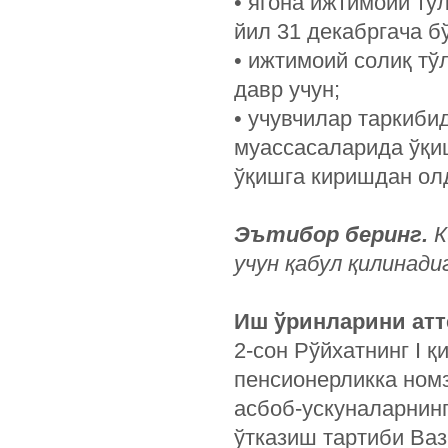
• ягона ижтимоий тў
йил 31 декабргача б
• ижтимоий солиқ тў
давр учун;
• учувчилар таркиби
муассасаларида ўқиш
ўқишга киришдан ол
Эътибор беринг.
К
учун қабул қилинад
Иш ўринларини атт
2-сон Рўйхатнинг I қ
пенсионерликка ном
асбоб-ускуналарнин
ўтказиш тартиби Ваз