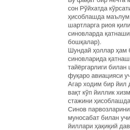
сон Рўйхатда кўрсат
ҳисоблашда маълум б
шартларга риоя қил
синовларда қатнаши
бошқалар).
Шундай ҳоллар ҳам 
синовларида қатнашм
тайёргарлиги билан 
фуқаро авиацияси уч
Агар ходим бир йил
вақт кўп йиллик хиз
стажини ҳисоблашда
Синов парвозларини
муносабат билан уч
йиллари ҳақиқий да