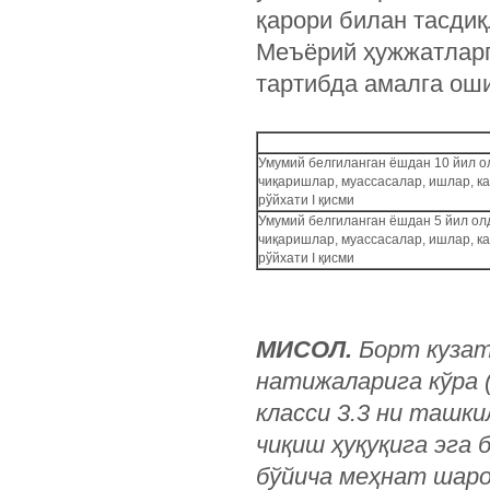
қарори билан тасдиқ
Меъёрий ҳужжатларг
тартибда амалга ош
Умумий белгиланган ёшдан 10 йил о
чиқаришлар, муассасалар, ишлар, ка
рўйхати I қисми
Умумий белгиланган ёшдан 5 йил ол
чиқаришлар, муассасалар, ишлар, ка
рўйхати I қисми
МИСОЛ.
Борт кузат
натижаларига кўра 
класси 3.3 ни ташки
чиқиш ҳуқуқига эга 
бўйича меҳнат шаро