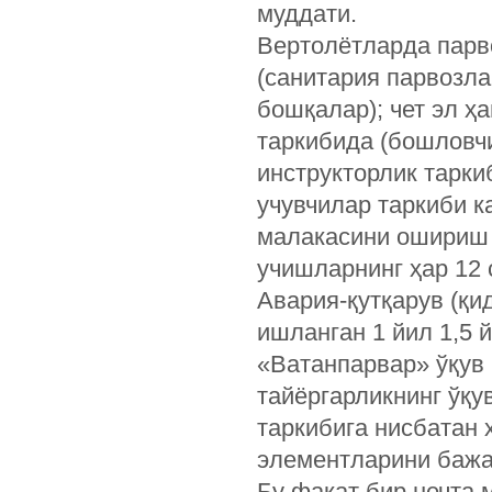
муддати.
Вертолётларда парв
(санитария парвозла
бошқалар); чет эл ҳ
таркибида (бошловчи
инструкторлик тарк
учувчилар таркиби 
малакасини ошириш 
учишларнинг ҳар 12 
Авария-қутқарув (қи
ишланган 1 йил 1,5 
«Ватанпарвар» ўқув
тайёргарликнинг ўқу
таркибига нисбатан 
элементларини бажар
Бу фақат бир нечта 