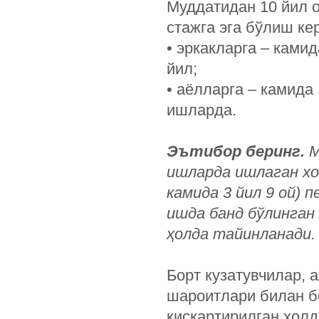
Муддатидан 10 йил о
стажга эга бўлиш кер
• эркакларга – ками
йил;
• аёлларга – камида
ишларда.
Эътибор беринг.
М
ишларда ишлаган ход
камида 3 йил 9 ой) 
ишда банд бўлинган 
ҳолда тайинланади.
Борт кузатувчилар, 
шароитлари билан бо
қисқартирилган ҳолд