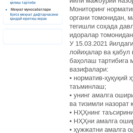
йили мажбурий назо
қилиш тартиби
Мониторинг нормати
Меҳнат муносабатлари
Қоғоз меҳнат дафтарчасини
органи томонидан, м
қандай юритиш керак
тегишли соҳада давл
идоралар томонидан
У 15.03.2021 йилдаг
лойиҳалар ва қабул
баҳолаш тартибига 
вазифалари:
• норматив-ҳуқуқий
таъминлаш;
• унинг амалга оши
ва тизимли назорат 
• НҲҲнинг таъсирин
• НҲҲни амалга оши
• ҳужжатни амалга 