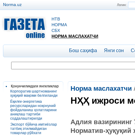
Norma.uz
Логин:
НТВ
НОРМА
СБХ
НОРМА МАСЛАХАТЧИ
Бош саҳифа
Янги сон
С
Қонунчиликдаги янгиликлар
Норма маслахатчи
Корпоратив шартноманинг
ҳуқуқий мақоми белгиланди
НҲҲ ижроси м
Ёқилғи-энергетика
ресурсларидан ноқонуний
фойдаланиш ҳолатларини
аниқлаш тартиби
соддалаштирилди
Адлия вазирининг 7
Экспорт бўйича имтиёзлар
татбиқ этилмайдиган
Норматив-ҳуқуқий 
товарлар рўйхати