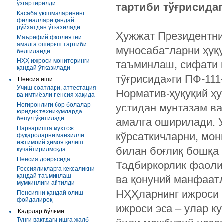
ўзгартирилди
тартиби тўғрисида
Касаба уюшмаларининг
филиаллари қандай
рўйхатдан ўтказилади
Ҳужжат Президентни
Маърифий фаолиятни
амалга ошириш тартиби
муносабатларни ҳуқ
белгиланди
НҲҲ ижроси мониторинги
таъминлаш, сифати 
қандай ўтказилади
тўғрисида»ги ПФ-11
Пенсия иши
Учиш соатлари, аттестация
Норматив-ҳуқуқий ҳ
ва имтиёзли пенсия ҳақида
Ногиронлиги бор болалар
устидан мунтазам ва
юридик техникумларда
бепул ўқитилади
амалга оширилади. 
Парваришга муҳтож
кўрсаткичларни, мон
фуқароларни манзилли
ижтимоий ҳимоя қилиш
билан боғлиқ бошқа
кучайтирилмоқда
Пенсия доирасида
Тадбиркорлик фаолия
Россияликларга кексаликни
қандай таъминлаш
ва қонуний манфаатл
мумкинлиги айтилди
НҲҲларнинг ижроси 
Пенсияни қандай олиш
фойдалироқ
ижроси эса – улар к
Кадрлар бўлими
Тунги вақтдаги ишга жалб