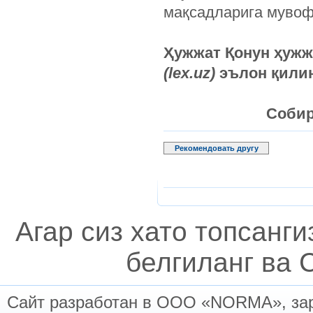
мақсадларига мувоф
Ҳужжат Қонун ҳуж
(lex.uz)
эълон қилинг
Собир
Рекомендовать другу
Агар сиз хато топсанг
белгиланг ва C
Сайт разработан в ООО «NORMA», заре