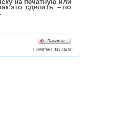
ску на печатную или
как это сделать – по
.
Поделиться…
Прочитано:
118
раз(а)