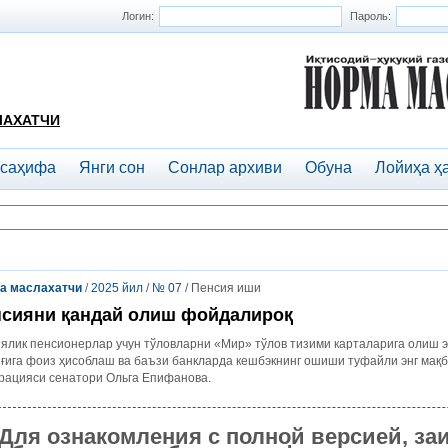
Логин:
Пароль:
ЛАХАТЧИ
 саҳифа
Янги сон
Сонлар архиви
Обуна
Лойиҳа ҳ
а маслахатчи
/
2025 йил
/
№ 07
/ Пенсия иши
сияни қандай олиш фойдалироқ
ялик пенсионерлар учун тўловларни «Мир» тўлов тизими карталарига олиш э
ғига фоиз ҳисоблаш ва баъзи банкларда кешбэкнинг ошиши туфайли энг мақб
рацияси сенатори Ольга Епифанова.
Для ознакомления с полной версией, за