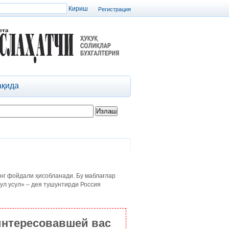
Регистрация
ақида
нг фойдали ҳисобланади. Бу маблағлар
ул усул» – дея тушунтирди Россия
интересовавшей вас