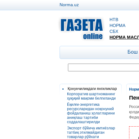
Norma.uz
НТВ
НОРМА
СБХ
НОРМА МАС
Бош
Қонунчиликдаги янгиликлар
Норм
Корпоратив шартноманинг
Пен
ҳуқуқий мақоми белгиланди
Ёқилғи-энергетика
Росси
ресурсларидан ноқонуний
қолди
фойдаланиш ҳолатларини
Феде
аниқлаш тартиби
соддалаштирилди
Экспорт бўйича имтиёзлар
татбиқ этилмайдиган
товарлар рўйхати