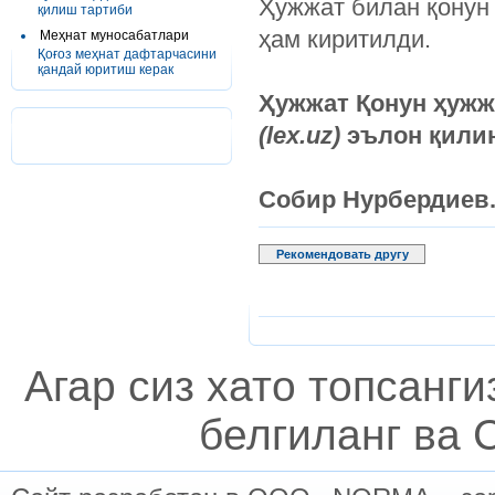
Ҳужжат билан қонун
қилиш тартиби
ҳам киритилди.
Меҳнат муносабатлари
Қоғоз меҳнат дафтарчасини
қандай юритиш керак
Ҳужжат Қонун ҳуж
(lex.uz)
эълон қилинг
Собир Нурбердиев
Рекомендовать другу
Агар сиз хато топсанг
белгиланг ва C