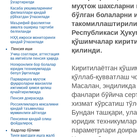
ўзгартирилди
муҳтож шахсларни 
Касаба уюшмаларининг
филиаллари қандай
бўлган болаларни 
рўйхатдан ўтказилади
такомиллаштирили
Маърифий фаолиятни
амалга ошириш тартиби
Республикаси Ҳуку
белгиланди
НҲҲ ижроси мониторинги
қўшимчалар кирити
қандай ўтказилади
қилинди.
Пенсия иши
Учиш соатлари, аттестация
ва имтиёзли пенсия ҳақида
Ногиронлиги бор болалар
Киритилаётган қўши
юридик техникумларда
бепул ўқитилади
қўллаб-қувватлаш ч
Парваришга муҳтож
фуқароларни манзилли
Масалан, эндиликда
ижтимоий ҳимоя қилиш
кучайтирилмоқда
фанлари бўйича сер
Пенсия доирасида
хизмат кўрсатиш тў
Россияликларга кексаликни
қандай таъминлаш
Бундан ташқари, ул
мумкинлиги айтилди
Пенсияни қандай олиш
юридик техникумларг
фойдалироқ
параметрлари доира
Кадрлар бўлими
Тунги вақтдаги ишга жалб