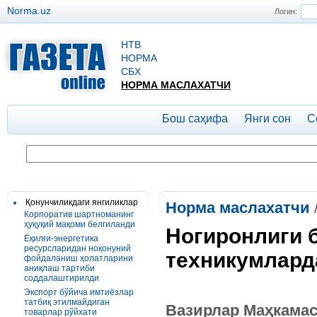
Norma.uz
Логин:
НТВ
НОРМА
СБХ
НОРМА МАСЛАХАТЧИ
Бош саҳифа
Янги сон
С
Қонунчиликдаги янгиликлар
Норма маслахатчи
Корпоратив шартноманинг
ҳуқуқий мақоми белгиланди
Ногиронлиги 
Ёқилғи-энергетика
ресурсларидан ноқонуний
техникумлард
фойдаланиш ҳолатларини
аниқлаш тартиби
соддалаштирилди
Экспорт бўйича имтиёзлар
татбиқ этилмайдиган
Вазирлар Маҳкамас
товарлар рўйхати