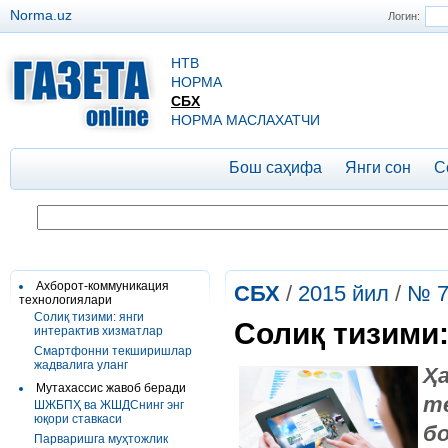
Norma.uz
Логин:
НТВ
НОРМА
СБХ
НОРМА МАСЛАХАТЧИ
Бош саҳифа
Янги сон
С
Ахборот-коммуникация
СБХ
/
2015 йил
/
№ 
технологиялари
Солиқ тизими: янги
Солиқ тизими:
интерактив хизматлар
Смартфонни текширишлар
жадвалига уланг
Ҳ
Мутахассис жавоб беради
т
ШЖБПҲ ва ЖШДСнинг энг
юқори ставкаси
б
Парваришга муҳтожлик