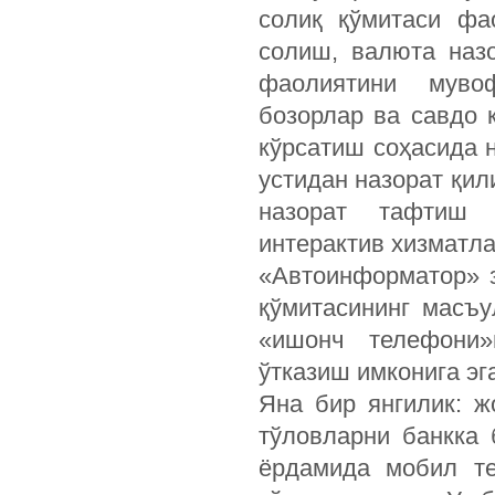
солиқ қўмитаси фа
солиш, валюта назо
фаолиятини муво
бозорлар ва савдо 
кўрсатиш соҳасида 
устидан назорат қи
назорат тафтиш 
интерактив хизматл
«Автоинформатор» з
қўмитасининг масъу
«ишонч телефони»
ўтказиш имконига эг
Яна бир янгилик: 
тўловларни банкка
ёрдамида мобил те