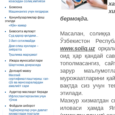
юзасидан солиқ имтиёзи
х
Божхона
х
Машинангиз учун ғилдирак
бермоқда.
Қонунбузарликлар фош
этилди
«Кўк» камар
Бевосита мулоқот
Масалан, солиққа 
Суд қарор қилдики...
Ўзбекистон Респу
3 йил сотилмайди
Дам олиш кунлари –
www.soliq.uz
орқали
зиёратга
оид ҳар қандай са
Тушликка марҳамат
Ижара муносабатлари
тополмасангиз, сай
Шартнома доирасида
зарур маълумотл
Долзарб мавзу
Миллий
мурожаатларини қай
сертификатлаштириш: гап-
сўз ва мунозаралардан
вақтда сиз учун т
амалиёт сари
этилади.
Аудитор маслаҳат беради
Ифлослантирганлик учун
Мазкур хизматдан 
тўлов
Фойдали ахборот
иловаси ҳамда Яг
Тадбиркорлар учун давлат
хизматлари портали