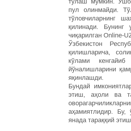
тўлаш мумкин. Ушб
пул олинмайди. Тў
тўловчиларнинг ша
қилинади. Бунинг 
чиқарилган Online-
Ўзбекистон Респу
қилишларича, соли
кўлами кенгайиб
йўналишларини қам
яқинлашди.
Бундай имкониятла
этиш, аҳоли ва т
оворагарчиликларн
аҳамиятлидир. Бу,
янада тараққий этиш