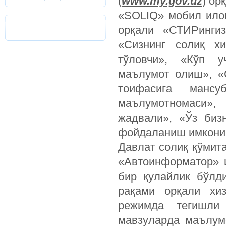
(
www.my.gov.uz
) ор
«SOLIQ» мобил илов
орқали «СТИРингиз
«Сизнинг солиқ хи
тўловчи», «Кўп у
маълумот олиш», «
тоифасига мансу
маълумотномаси»,
жадвали», «Ўз биз
фойдаланиш имкони
Давлат солиқ қўмит
«Автоинформатор» и
бир қулайлик бўлд
рақами орқали хиз
режимда тегишли 
мавзуларда маълумо